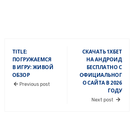
TITLE:
СКАЧАТЬ 1ХБЕТ
ПОГРУЖАЕМСЯ
НА АНДРОИД
В ИГРУ: ЖИВОЙ
БЕСПЛАТНО С
ОБЗОР
ОФИЦИАЛЬНОГ
О САЙТА В 2026
Previous post
ГОДУ
Next post