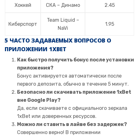
Хоккей
СКА – Динамо
2.45
Team Liquid –
Киберспорт
1.95
NaVi
5 ЧАСТО ЗАДАВАЕМЫХ ВОПРОСОВ О
ПРИЛОЖЕНИИ 1XBET
Как быстро получить бонус после установки
приложения?
Бонус активируется автоматически после
первого депозита, обычно в течение 5 минут.
Безопасно ли скачивать приложение 1xBet
вне Google Play?
Да, если скачиваете с официального зеркала
1xBet или доверенных ресурсов.
Можно ли ставить в лайве без задержек?
Совершенно верно! В приложении