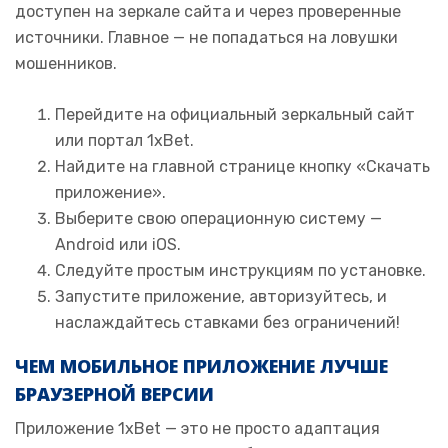
доступен на зеркале сайта и через проверенные
источники. Главное — не попадаться на ловушки
мошенников.
Перейдите на официальный зеркальный сайт
или портал 1xBet.
Найдите на главной странице кнопку «Скачать
приложение».
Выберите свою операционную систему —
Android или iOS.
Следуйте простым инструкциям по установке.
Запустите приложение, авторизуйтесь, и
наслаждайтесь ставками без ограничений!
ЧЕМ МОБИЛЬНОЕ ПРИЛОЖЕНИЕ ЛУЧШЕ
БРАУЗЕРНОЙ ВЕРСИИ
Приложение 1xBet — это не просто адаптация