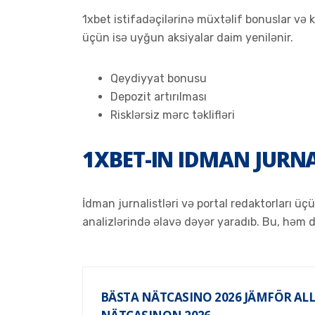
1xbet istifadəçilərinə müxtəlif bonuslar və
üçün isə uyğun aksiyalar daim yenilənir.
Qeydiyyat bonusu
Depozit artırılması
Risklərsiz mərc təklifləri
1XBET-IN IDMAN JURN
İdman jurnalistləri və portal redaktorları ü
analizlərində əlavə dəyər yaradıb. Bu, həm 
BÄSTA NÄTCASINO 2026 JÄMFÖR AL