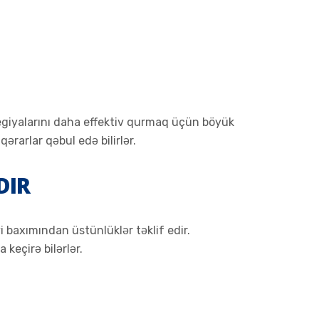
I
tegiyalarını daha effektiv qurmaq üçün böyük
ərarlar qəbul edə bilirlər.
DIR
i baxımından üstünlüklər təklif edir.
keçirə bilərlər.