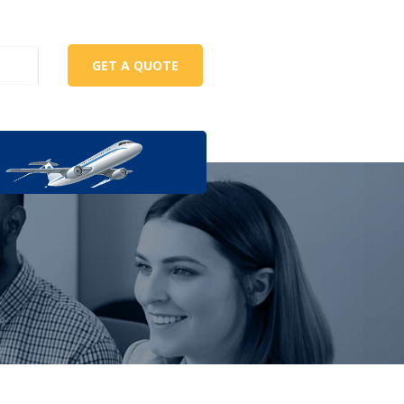
GET A QUOTE