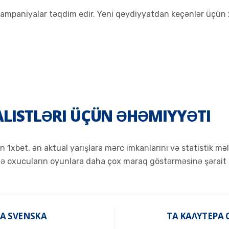
 kampaniyalar təqdim edir. Yeni qeydiyyatdan keçənlər üçün 
ALISTLƏRI ÜÇÜN ƏHƏMIYYƏTI
çün 1xbet, ən aktual yarışlara mərc imkanlarını və statistik 
də oxucuların oyunlara daha çox maraq göstərməsinə şərait 
LA SVENSKA
ΤΑ ΚΑΛΥΤΕΡΑ 