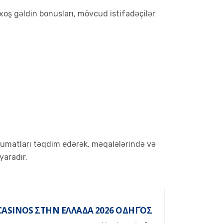
xoş gəldin bonusları, mövcud istifadəçilər
məlumatları təqdim edərək, məqalələrində və
yaradır.
CASINOS ΣΤΗΝ ΕΛΛΑΔΑ 2026 ΟΔΗΓΌΣ