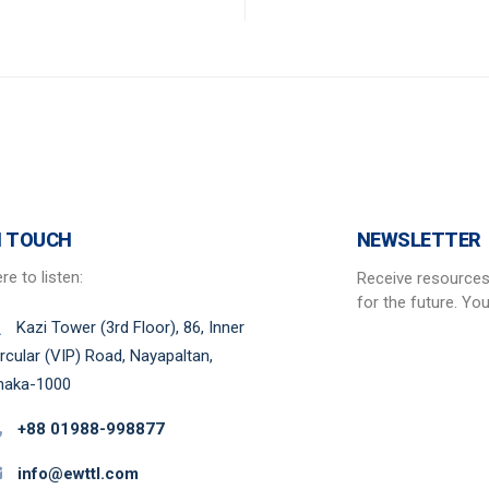
N TOUCH
NEWSLETTER
re to listen:
Receive resources
for the future. Yo
Kazi Tower (3rd Floor), 86, Inner
rcular (VIP) Road, Nayapaltan,
haka-1000
+88 01988-998877
info@ewttl.com