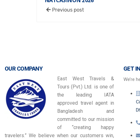
NÄTCASINON 2026
Previous post
OUR COMPANY
GET I
East West Travels &
We’re he
Tours (Pvt.) Ltd. is one of
the leading IATA
Ci
approved travel agent in
D
Bangladesh and
committed to our mission
of “creating happy
travelers.” We believe when our customers win,