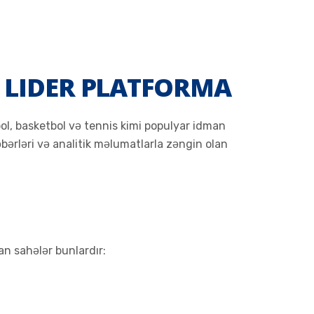
 LIDER PLATFORMA
ol, basketbol və tennis kimi populyar idman
əbərləri və analitik məlumatlarla zəngin olan
an sahələr bunlardır: