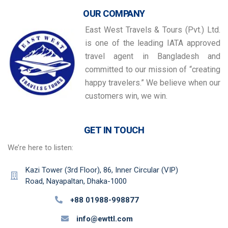
OUR COMPANY
East West Travels & Tours (Pvt.) Ltd.
is one of the leading IATA approved
travel agent in Bangladesh and
committed to our mission of “creating
happy travelers.” We believe when our
customers win, we win.
GET IN TOUCH
We’re here to listen:
Kazi Tower (3rd Floor), 86, Inner Circular (VIP)
Road, Nayapaltan, Dhaka-1000
+88 01988-998877
info@ewttl.com