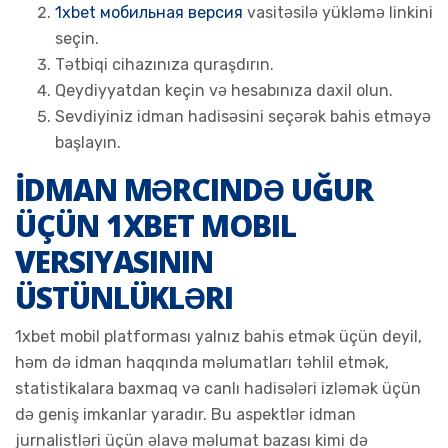
1xbet мобильная версия
vasitəsilə yükləmə linkini
seçin.
Tətbiqi cihazınıza quraşdırın.
Qeydiyyatdan keçin və hesabınıza daxil olun.
Sevdiyiniz idman hadisəsini seçərək bahis etməyə
başlayın.
İDMAN MƏRCINDƏ UĞUR
ÜÇÜN 1XBET MOBIL
VERSIYASININ
ÜSTÜNLÜKLƏRI
1xbet mobil platforması yalnız bahis etmək üçün deyil,
həm də idman haqqında məlumatları təhlil etmək,
statistikalara baxmaq və canlı hadisələri izləmək üçün
də geniş imkanlar yaradır. Bu aspektlər idman
jurnalistləri üçün əlavə məlumat bazası kimi də