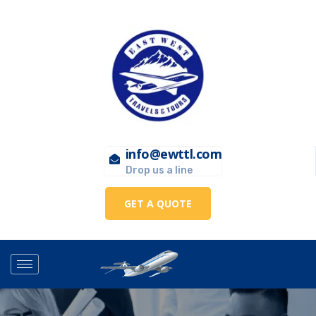
info@ewttl.com
Drop us a line
GET A QUOTE