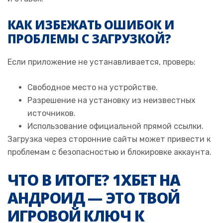
КАК ИЗБЕЖАТЬ ОШИБОК И
ПРОБЛЕМЫ С ЗАГРУЗКОЙ?
Если приложение не устанавливается, проверь:
Свободное место на устройстве.
Разрешение на установку из неизвестных
источников.
Использование официальной прямой ссылки.
Загрузка через сторонние сайты может привести к
проблемам с безопасностью и блокировке аккаунта.
ЧТО В ИТОГЕ? 1ХБЕТ НА
АНДРОИД — ЭТО ТВОЙ
ИГРОВОЙ КЛЮЧ К