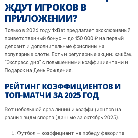
ЖДУТ ИГРОКОВ В
ПРИЛОЖЕНИИ?
Только в 2026 году 1xBet предлагает эксклюзивный
приветственный бонус — до 150 000 ₽ на первый
депозит и дополнительные фриспины на
популярные слоты. Есть и регулярные акции: кэшбэк,
“Экспресс дня” с повышенными коэффициентами и
Подарок на День Рождения.
РЕЙТИНГ КОЭФФИЦИЕНТОВ И
ТОП-МАТЧИ ЗА 2025 ГОД
Вот небольшой срез линий и коэффициентов на
разные виды спорта (данные за октябрь 2025):
Футбол — коэффициент на победу фаворита