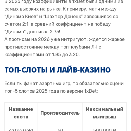
В 2025 году коэффициенты в 1xBet были одними из
самых высоких на рынке. К примеру, матч между
“Динамо Киев” и “Шахтер Донецк” завершился со
счетом 2:1, а средний коэффициент на победу
“Динамо” достигал 2.75!
А прогнозы на 2026 уже интригуют: ждется жаркое
противостояние между топ-клубами ЛЧ с
коэффициентами от 1.85 до 3.20.
ТОП-СЛОТЫ И ЛАЙВ-КАЗИНО
Если ты фанат азартных игр, то обязательно оцени
топ-5 слотов 2025 года по версии 1xBet:
Название
Максимальный
Производитель
слота
выигрыш
Aztec Gold
IGT
500 000 ₽