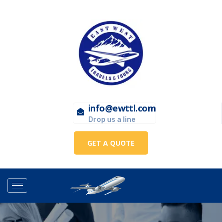
info@ewttl.com
Drop us a line
GET A QUOTE