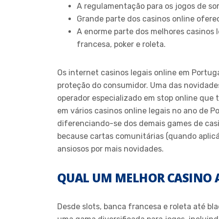
A regulamentação para os jogos de sor
Grande parte dos casinos online ofere
A enorme parte dos melhores casinos l
francesa, poker e roleta.
Os internet casinos legais online em Portug
proteção do consumidor. Uma das novidades
operador especializado em stop online que 
em vários casinos online legais no ano de Po
diferenciando-se dos demais games de casin
because cartas comunitárias (quando aplicá
ansiosos por mais novidades.
QUAL UM MELHOR CASINO A
Desde slots, banca francesa e roleta até bl