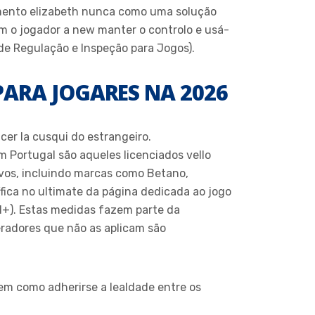
imento elizabeth nunca como uma solução
am o jogador a new manter o controlo e usá-
 de Regulação e Inspeção para Jogos).
PARA JOGARES NA 2026
cer la cusqui do estrangeiro.
 Portugal são aqueles licenciados vello
ivos, incluindo marcas como Betano,
fica no ultimate da página dedicada ao jogo
21+). Estas medidas fazem parte da
eradores que não as aplicam são
bem como adherirse a lealdade entre os