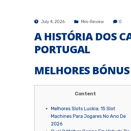
July 4, 2026
Mini-Review
0
A HISTÓRIA DOS C
PORTUGAL
MELHORES BÓNUS S
Content
Melhores Slots Luckia: 15 Slot
Machines Para Jogares No Ano De
2026