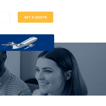
GET A QUOTE