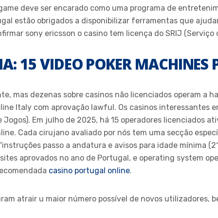
 O game deve ser encarado como uma programa de entreten
tugal estão obrigados a disponibilizar ferramentas que ajud
onfirmar sony ericsson o casino tem licença do SRIJ (Serviço
A: 15 VIDEO POKER MACHINES 
nte, mas dezenas sobre casinos não licenciados operam a ha
e Italy com aprovação lawful. Os casinos interessantes em
e Jogos). Em julho de 2025, há 15 operadores licenciados at
line. Cada cirujano avaliado por nós tem uma secção especí
” “instruções passo a andatura e avisos para idade mínima (
sites aprovados no ano de Portugal, e operating system op
a recomendada
casino portugal online
.
ram atrair u maior número possível de novos utilizadores, 