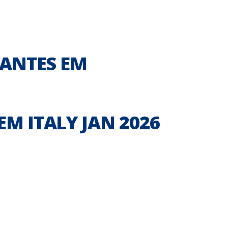
SANTES EM
M ITALY JAN 2026