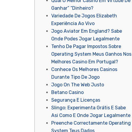
Qual O Melhor Casino Em Virtude De
Ganhar” “Dinheiro?
Variedade De Jogos Elizabeth
Experiência Ao Vivo
Jogo Aviator Em England? Sabe
Onde Podes Jogar Legalmente
Tenho De Pagar Impostos Sobre
Operating System Meus Ganhos Nos
Melhores Casino Em Portugal?
Conhece Os Melhores Casinos
Durante Tipo De Jogo
Jogo On The Web Justo
Betano Casino
Segurança E Licenças
Slingo: Experimenta Grátis E Sabe
Asi Como E Onde Jogar Legalmente
Preenche Correctamente Operating
System Teus Dados