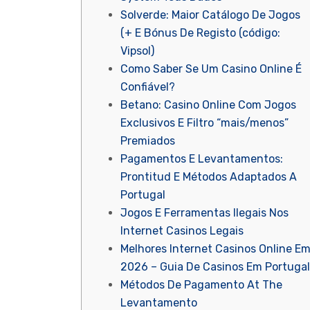
Solverde: Maior Catálogo De Jogos
(+ E Bónus De Registo (código:
Vipsol)
Como Saber Se Um Casino Online É
Confiável?
Betano: Casino Online Com Jogos
Exclusivos E Filtro “mais/menos”
Premiados
Pagamentos E Levantamentos:
Prontitud E Métodos Adaptados A
Portugal
Jogos E Ferramentas Ilegais Nos
Internet Casinos Legais
Melhores Internet Casinos Online E
2026 – Guia De Casinos Em Portugal
Métodos De Pagamento At The
Levantamento