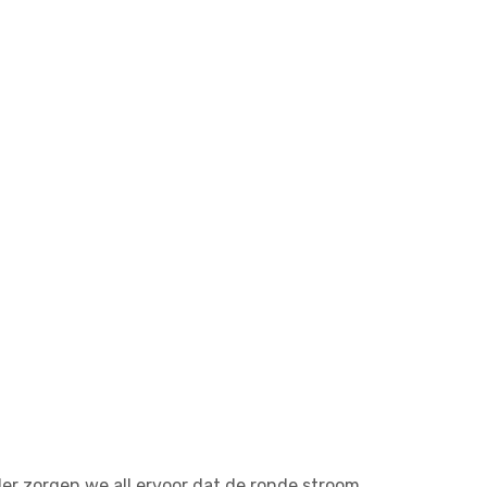
der zorgen we all ervoor dat de ronde stroom