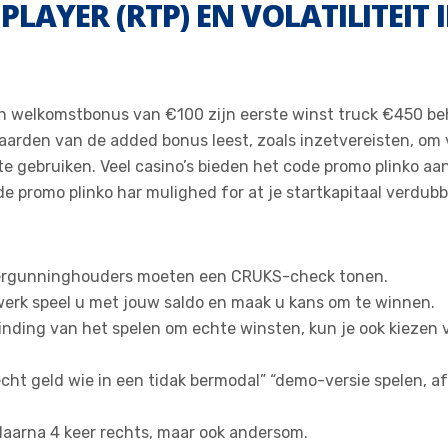
PLAYER (RTP) EN VOLATILITEIT 
een welkomstbonus van €100 zijn eerste winst truck €450 
rwaarden van de added bonus leest, zoals inzetvereisten, o
e gebruiken. Veel casino’s bieden het code promo plinko aan
e promo plinko har mulighed for at je startkapitaal verdub
 vergunninghouders moeten een CRUKS-check tonen.
 werk speel u met jouw saldo en maak u kans om te winnen.
inding van het spelen om echte winsten, kun je ook kiezen 
cht geld wie in een tidak bermodal” “demo-versie spelen, af
n daarna 4 keer rechts, maar ook andersom.