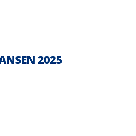
KANSEN 2025