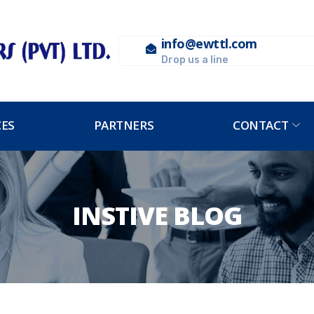
info@ewttl.com
Drop us a line
CES
PARTNERS
CONTACT
INSTIVE BLOG