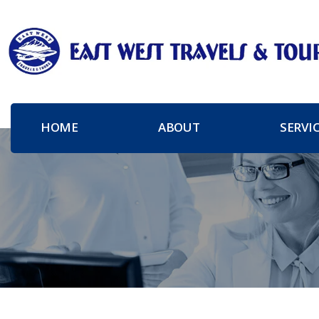
HOME
ABOUT
SERVI