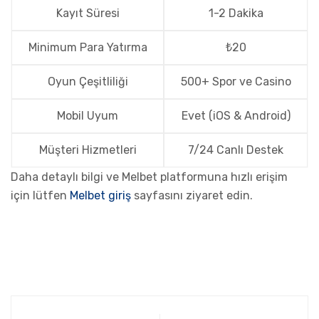
Kayıt Süresi
1-2 Dakika
Minimum Para Yatırma
₺20
Oyun Çeşitliliği
500+ Spor ve Casino
Mobil Uyum
Evet (iOS & Android)
Müşteri Hizmetleri
7/24 Canlı Destek
Daha detaylı bilgi ve Melbet platformuna hızlı erişim
için lütfen
Melbet giriş
sayfasını ziyaret edin.