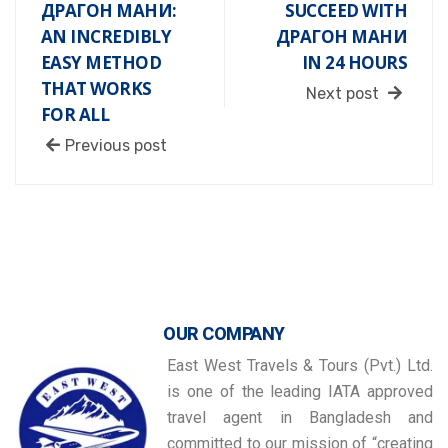
ДРАГОН МАНИ:
SUCCEED WITH
AN INCREDIBLY
ДРАГОН МАНИ
EASY METHOD
IN 24 HOURS
THAT WORKS
Next post
FOR ALL
Previous post
OUR COMPANY
East West Travels & Tours (Pvt.) Ltd.
is one of the leading IATA approved
travel agent in Bangladesh and
committed to our mission of “creating