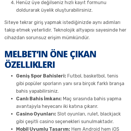
Henüz üye değilseniz hızlı kayıt formunu
doldurarak üyelik oluşturabilirsiniz.
Siteye tekrar giriş yapmak istediğinizde aynı adımları
takip etmek yeterlidir. Teknolojik altyapısı sayesinde her
cihazdan sorunsuz erişim mümkündür.
MELBET’IN ÖNE ÇIKAN
ÖZELLIKLERI
Geniş Spor Bahisleri:
Futbol, basketbol, tenis
gibi popüler sporların yanı sıra birçok farklı branşa
bahis yapabilirsiniz.
Canlı Bahis İmkanı:
Maç sırasında bahis yapma
avantajıyla heyecanı iki katına çıkarır.
Casino Oyunları:
Slot oyunları, rulet, blackjack
gibi çeşitli casino seçenekleri sunulmaktadır.
Mobil Uyumlu Tasarım:
Hem Android hem iOS