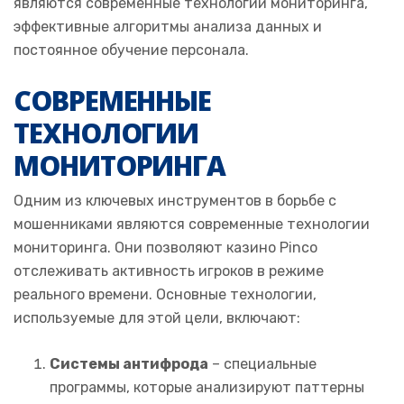
являются современные технологии мониторинга,
эффективные алгоритмы анализа данных и
постоянное обучение персонала.
СОВРЕМЕННЫЕ
ТЕХНОЛОГИИ
МОНИТОРИНГА
Одним из ключевых инструментов в борьбе с
мошенниками являются современные технологии
мониторинга. Они позволяют казино Pinco
отслеживать активность игроков в режиме
реального времени. Основные технологии,
используемые для этой цели, включают:
Системы антифрода
– специальные
программы, которые анализируют паттерны