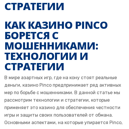
СТРАТЕГИИ
КАК КАЗИНО PINCO
БОРЕТСЯ С
МОШЕННИКАМИ:
ТЕХНОЛОГИИ И
СТРАТЕГИИ
В мире азартных игр, где на кону стоят реальные
деньги, казино Pinco предпринимает ряд активных
мер по борьбе с мошенниками. В данной статье мы
рассмотрим технологии и стратегии, которые
применяет это казино для обеспечения честности
игры и защиты своих пользователей от обмана.
Основными аспектами, на которые упирается Pinco,