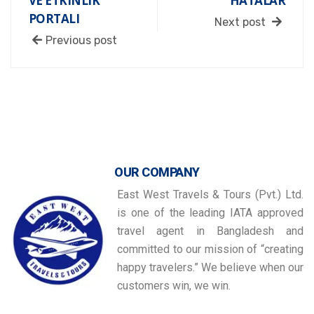
VE ETKINLIK
HATALAR
PORTALI
Next post
Previous post
OUR COMPANY
East West Travels & Tours (Pvt.) Ltd.
is one of the leading IATA approved
travel agent in Bangladesh and
committed to our mission of “creating
happy travelers.” We believe when our
customers win, we win.