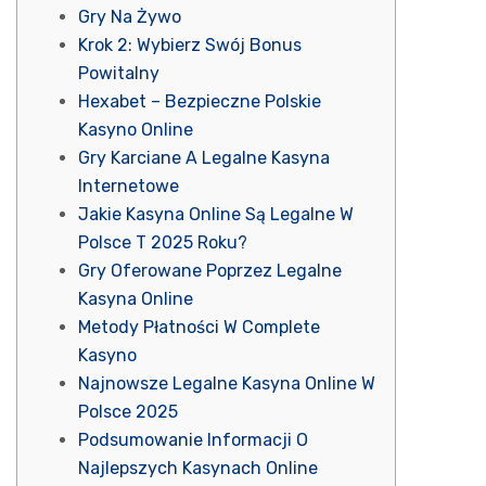
Gry Na Żywo
Krok 2: Wybierz Swój Bonus
Powitalny
Hexabet – Bezpieczne Polskie
Kasyno Online
Gry Karciane A Legalne Kasyna
Internetowe
Jakie Kasyna Online Są Legalne W
Polsce T 2025 Roku?
Gry Oferowane Poprzez Legalne
Kasyna Online
Metody Płatności W Complete
Kasyno
Najnowsze Legalne Kasyna Online W
Polsce 2025
Podsumowanie Informacji O
Najlepszych Kasynach Online