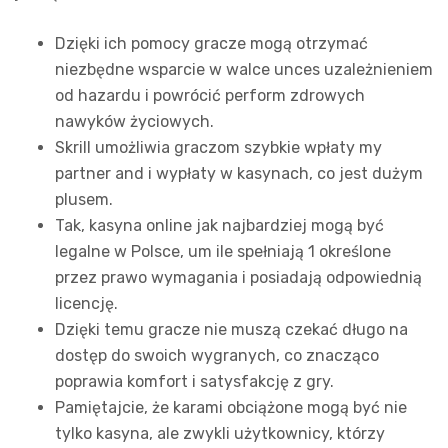
Dzięki ich pomocy gracze mogą otrzymać
niezbędne wsparcie w walce unces uzależnieniem
od hazardu i powrócić perform zdrowych
nawyków życiowych.
Skrill umożliwia graczom szybkie wpłaty my
partner and i wypłaty w kasynach, co jest dużym
plusem.
Tak, kasyna online jak najbardziej mogą być
legalne w Polsce, um ile spełniają 1 określone
przez prawo wymagania i posiadają odpowiednią
licencję.
Dzięki temu gracze nie muszą czekać długo na
dostęp do swoich wygranych, co znacząco
poprawia komfort i satysfakcję z gry.
Pamiętajcie, że karami obciążone mogą być nie
tylko kasyna, ale zwykli użytkownicy, którzy