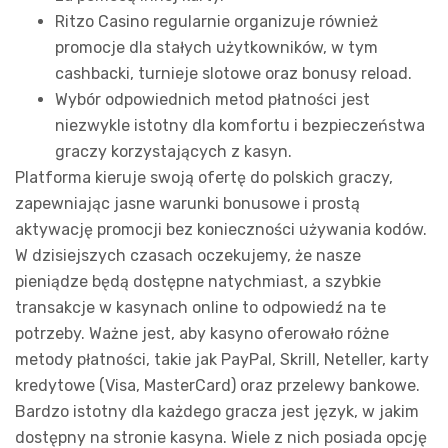
Ritzo Casino regularnie organizuje również
promocje dla stałych użytkowników, w tym
cashbacki, turnieje slotowe oraz bonusy reload.
Wybór odpowiednich metod płatności jest
niezwykle istotny dla komfortu i bezpieczeństwa
graczy korzystających z kasyn.
Platforma kieruje swoją ofertę do polskich graczy,
zapewniając jasne warunki bonusowe i prostą
aktywację promocji bez konieczności używania kodów.
W dzisiejszych czasach oczekujemy, że nasze
pieniądze będą dostępne natychmiast, a szybkie
transakcje w kasynach online to odpowiedź na te
potrzeby. Ważne jest, aby kasyno oferowało różne
metody płatności, takie jak PayPal, Skrill, Neteller, karty
kredytowe (Visa, MasterCard) oraz przelewy bankowe.
Bardzo istotny dla każdego gracza jest język, w jakim
dostępny na stronie kasyna. Wiele z nich posiada opcję