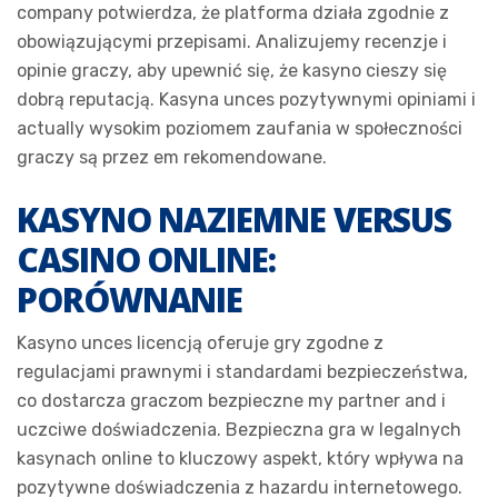
company potwierdza, że platforma działa zgodnie z
obowiązującymi przepisami. Analizujemy recenzje i
opinie graczy, aby upewnić się, że kasyno cieszy się
dobrą reputacją. Kasyna unces pozytywnymi opiniami i
actually wysokim poziomem zaufania w społeczności
graczy są przez em rekomendowane.
KASYNO NAZIEMNE VERSUS
CASINO ONLINE:
PORÓWNANIE
Kasyno unces licencją oferuje gry zgodne z
regulacjami prawnymi i standardami bezpieczeństwa,
co dostarcza graczom bezpieczne my partner and i
uczciwe doświadczenia. Bezpieczna gra w legalnych
kasynach online to kluczowy aspekt, który wpływa na
pozytywne doświadczenia z hazardu internetowego.