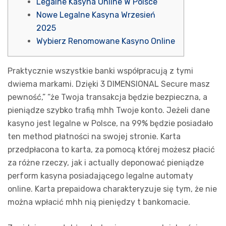
Legalne Kasyna Online W Polsce
Nowe Legalne Kasyna Wrzesień
2025
Wybierz Renomowane Kasyno Online
Praktycznie wszystkie banki współpracują z tymi
dwiema markami. Dzięki 3 DIMENSIONAL Secure masz
pewność,” “że Twoja transakcja będzie bezpieczna, a
pieniądze szybko trafią mhh Twoje konto. Jeżeli dane
kasyno jest legalne w Polsce, na 99% będzie posiadało
ten method płatności na swojej stronie. Karta
przedpłacona to karta, za pomocą której możesz płacić
za różne rzeczy, jak i actually deponować pieniądze
perform kasyna posiadającego legalne automaty
online. Karta prepaidowa charakteryzuje się tym, że nie
można wpłacić mhh nią pieniędzy t bankomacie.