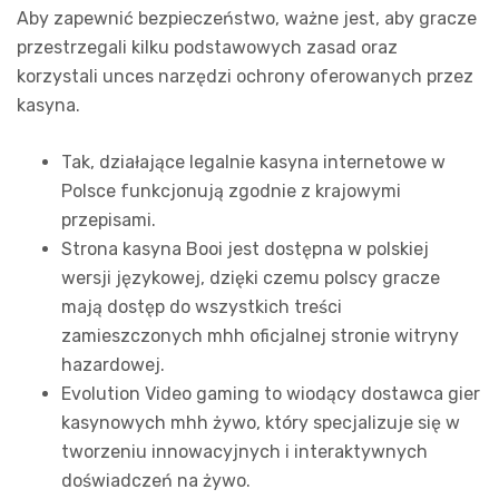
Aby zapewnić bezpieczeństwo, ważne jest, aby gracze
przestrzegali kilku podstawowych zasad oraz
korzystali unces narzędzi ochrony oferowanych przez
kasyna.
Tak, działające legalnie kasyna internetowe w
Polsce funkcjonują zgodnie z krajowymi
przepisami.
Strona kasyna Booi jest dostępna w polskiej
wersji językowej, dzięki czemu polscy gracze
mają dostęp do wszystkich treści
zamieszczonych mhh oficjalnej stronie witryny
hazardowej.
Evolution Video gaming to wiodący dostawca gier
kasynowych mhh żywo, który specjalizuje się w
tworzeniu innowacyjnych i interaktywnych
doświadczeń na żywo.