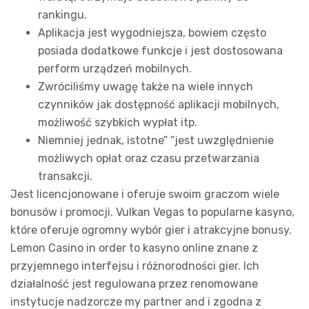
rankingu.
Aplikacja jest wygodniejsza, bowiem często
posiada dodatkowe funkcje i jest dostosowana
perform urządzeń mobilnych.
Zwróciliśmy uwagę także na wiele innych
czynników jak dostępność aplikacji mobilnych,
możliwość szybkich wypłat itp.
Niemniej jednak, istotne” “jest uwzględnienie
możliwych opłat oraz czasu przetwarzania
transakcji.
Jest licencjonowane i oferuje swoim graczom wiele
bonusów i promocji. Vulkan Vegas to popularne kasyno,
które oferuje ogromny wybór gier i atrakcyjne bonusy.
Lemon Casino in order to kasyno online znane z
przyjemnego interfejsu i różnorodności gier. Ich
działalność jest regulowana przez renomowane
instytucje nadzorcze my partner and i zgodna z