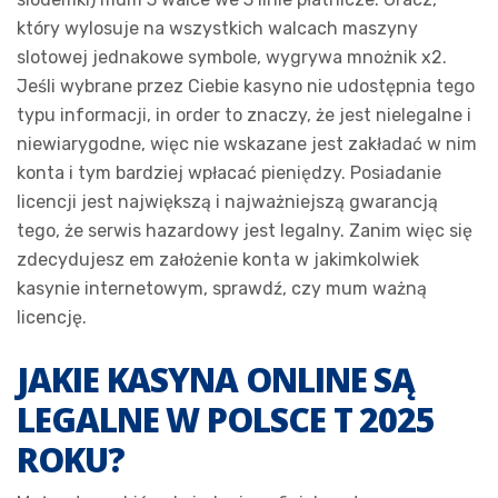
który wylosuje na wszystkich walcach maszyny
slotowej jednakowe symbole, wygrywa mnożnik x2.
Jeśli wybrane przez Ciebie kasyno nie udostępnia tego
typu informacji, in order to znaczy, że jest nielegalne i
niewiarygodne, więc nie wskazane jest zakładać w nim
konta i tym bardziej wpłacać pieniędzy. Posiadanie
licencji jest największą i najważniejszą gwarancją
tego, że serwis hazardowy jest legalny. Zanim więc się
zdecydujesz em założenie konta w jakimkolwiek
kasynie internetowym, sprawdź, czy mum ważną
licencję.
JAKIE KASYNA ONLINE SĄ
LEGALNE W POLSCE T 2025
ROKU?