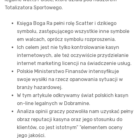
Totalizatora Sportowego.
Księga Boga Ra pełni rolę Scatter i dzikiego
symbolu, zastępującego wszystkie inne symbole
em walcach, oprócz symbolu rozproszenia.
Ich celem jest nie tylko kontrolowanie kasyn
internetowych, ale też oczywiście przydzielanie
internet marketing licencji na świadczenie usług.
Polskie Ministerstwo Finansów intensyfikuje
swoje wysiłki na rzecz opanowania sytuacji w
branży hazardowej.
W tym artykule odkrywamy świat polskich kasyn
on-line legalnych w Dobramine.
Analiza opinii graczy pozwoliła nam uzyskać pełny
obraz reputacji kasyna oraz jego stosunku do
klientów, co jest istotnym” “elementem oceny
jego jakości.