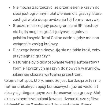
Nie można zaprzeczyć, że przeniesienie kasyn do
sieci jest ogromnym ułatwieniem dla graczy, które
zachęci wielu do sprawdzenia tej formy rozrywki.
Gracze, mieszkający poza granicami RP niestety
nie będą mogli zagrać t jedynym legalnym
polskim kasynie Total Online casino, gdyż ma ono
wyłącznie zasięg krajowy.
Dlaczego kasyna decydują się na takie kroki, żeby
przyciągnąć graczy?
Naturalne było dostosowanie wersji automatów t
formie fizycznych maszyn do nowych warunków,
jakimi się okazała wirtualna przestrzeń.
Kolejny hot spot, który, mimo że jest bardzo prosty i nie
mother unikalnych opcji bonusowych, już od wielu lat
cieszy się niegasnącym zainteresowaniem graczy. Slot
z klasycznymi symbolami (owoce, dzwonki, szczęśliwe
siódemki) mum 3 walce we 3 linie płatnicze. Gracz,