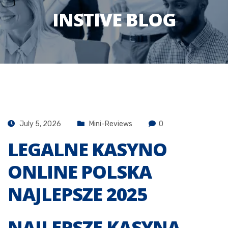
INSTIVE BLOG
July 5, 2026
Mini-Reviews
0
LEGALNE KASYNO
ONLINE POLSKA
NAJLEPSZE 2025
NAJLEPSZE KASYNA