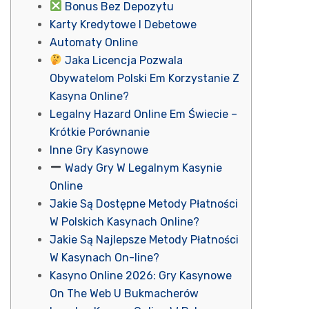
Bonus Bez Depozytu
Karty Kredytowe I Debetowe
Automaty Online
Jaka Licencja Pozwala
Obywatelom Polski Em Korzystanie Z
Kasyna Online?
Legalny Hazard Online Em Świecie –
Krótkie Porównanie
Inne Gry Kasynowe
Wady Gry W Legalnym Kasynie
Online
Jakie Są Dostępne Metody Płatności
W Polskich Kasynach Online?
Jakie Są Najlepsze Metody Płatności
W Kasynach On-line?
Kasyno Online 2026: Gry Kasynowe
On The Web U Bukmacherów