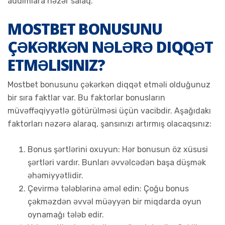
addımlara nəzər salaq.
MOSTBET BONUSUNU
ÇƏKƏRKƏN NƏLƏRƏ DIQQƏT
ETMƏLISINIZ?
Mostbet bonusunu çəkərkən diqqət etməli olduğunuz
bir sıra faktlar var. Bu faktorlar bonusların
müvəffəqiyyətlə götürülməsi üçün vacibdir. Aşağıdakı
faktorları nəzərə alaraq, şansınızı artırmış olacaqsınız:
Bonus şərtlərini oxuyun: Hər bonusun öz xüsusi
şərtləri vardır. Bunları əvvəlcədən başa düşmək
əhəmiyyətlidir.
Çevirmə tələblərinə əməl edin: Çoğu bonus
çəkməzdən əvvəl müəyyən bir miqdarda oyun
oynamağı tələb edir.