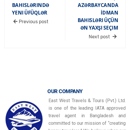
BAHISLƏRINDƏ
AZƏRBAYCANDA
YENI ÜFÜQLƏR
İDMAN
BAHISLƏRI ÜÇÜN
Previous post
ƏN YAXŞI SEÇIM
Next post
OUR COMPANY
East West Travels & Tours (Pvt.) Ltd.
is one of the leading IATA approved
travel agent in Bangladesh and
committed to our mission of “creating