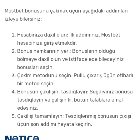
Mostbet bonusunu çəkmək üçün aşağıdakı addımları
izləyə bilərsiniz:
Hesabınıza daxil olun: İlk addımınız, Mostbet
hesabınıza giriş etməkdir.
Bonus həmkarının yeri: Bonusların olduğu
bölməyə daxil olun və istifadə edə biləcəyiniz
bonusları seçin.
Çekim metodunu seçin: Pullu çıxarış üçün etibarlı
bir metod seçin.
Bonusun çəkilişini təsdiqləyin: Seçdiyiniz bonusu
təsdiqləyin və çalışın ki, bütün tələblərə əməl
edəsiniz.
Çəkilişi tamamlayın: Təsdiqlənmiş bonusun çıxışı
üçün son addımı həyata keçirin.
NƏTICƏ