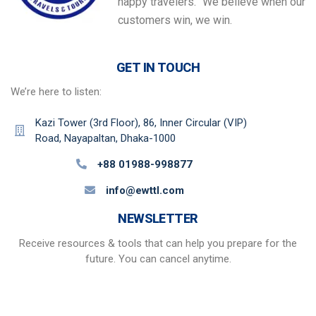
happy travelers.” We believe when our
customers win, we win.
GET IN TOUCH
We’re here to listen:
Kazi Tower (3rd Floor), 86, Inner Circular (VIP)
Road, Nayapaltan, Dhaka-1000
+88 01988-998877
info@ewttl.com
NEWSLETTER
Receive resources & tools that can help you prepare for the
future. You can cancel anytime.