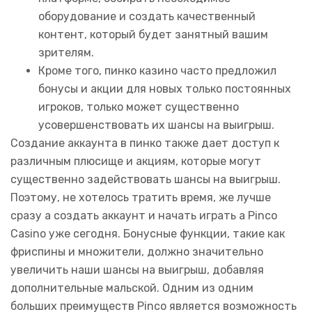
оборудование и создать качественный
контент, который будет занятный вашим
зрителям.
Кроме того, пинко казино часто предложил
бонусы и акции для новых только постоянных
игроков, только может существенно
усовершенствовать их шансы на выигрыш.
Создание аккаунта в пинко также дает доступ к
различным плюсище и акциям, которые могут
существенно задействовать шансы на выигрыш.
Поэтому, не хотелось тратить время, же лучше
сразу а создать аккаунт и начать играть а Pinco
Casino уже сегодня. Бонусные функции, такие как
фриспины и множители, должно значительно
увеличить наши шансы на выигрыш, добавляя
дополнительные мальской. Одним из одним
больших преимуществ Pinco является возможность