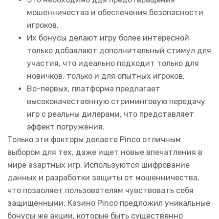
мошенничества и обеспечения безопасности
игроков.
Их бонусы делают игру более интересной
только добавляют дополнительный стимул для
участия, что идеально подходит только для
новичков, только и для опытных игроков.
Во-первых, платформа предлагает
высококачественную стриминговую передачу
игр с реальны дилерами, что представляет
эффект погружения.
Только эти факторы делаете Pinco отличным
выбором для тех, даже ищет новые впечатления в
мире азартных игр. Используются шифрование
данных и разработки защиты от мошенничества,
что позволяет пользователям чувствовать себя
защищенными. Казино Pinco предложил уникальные
бонусы же акции, которые быть существенно