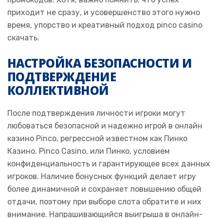
приходит не сразу, и усовершенство этого нужно
время, упорство и креативный подход pinco casino
скачать.
НАСТРОЙКА БЕЗОПАСНОСТИ И
ПОДТВЕРЖДЕНИЕ
КОЛЛЕКТИВНОЙ
После подтверждения личности игроки могут
любоваться безопасной и надежно игрой в онлайн
казино Pinco, регрессной известном как Пинко
Казино. Pinco Casino, или Пинко, условием
конфиденциальность и гарантирующее всех данных
игроков. Наличие бонусных функций делает игру
более динамичной и сохраняет повышению общей
отдачи, поэтому при выборе слота обратите и них
внимание. Напрашивающийся выигрыша в онлайн-