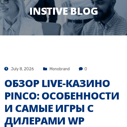
INSTIVE BLOG
July 8, 2026
Monobrand
0
ОБЗОР LIVE-КАЗИНО
PINCO: ОСОБЕННОСТИ
И САМЫЕ ИГРЫ С
ДИЛЕРАМИ WP