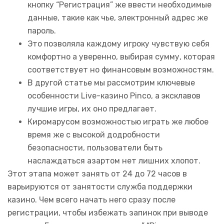
кнопку “Регистрация” же ввести необходимые
данные, такие как чье, электронный адрес же
пароль.
Это позволяла каждому игроку чувствую себя
комфортно а уверенно, выбирая сумму, которая
соответствует но финансовым возможностям.
В другой статье мы рассмотрим ключевые
особенности Live-казино Pinco, а эксклавов
лучшие игры, их оно предлагает.
Киромарусом возможностью играть же любое
время же с высокой додробности
безопасности, пользователи быть
наслаждаться азартом нет лишних хлопот.
Этот этапа может занять от 24 до 72 часов в
варьируются от занятости служба поддержки
казино. Чем всего начать него сразу после
регистрации, чтобы избежать запинок при выводе