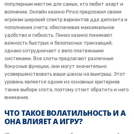
популярным местом для самых, кто любит азарт и
волнение. Онлайн казино Pinco предложил своим
игрокам широкий спектр вариантов ддя депозита и
пополнения счета, обеспечивая максимальное
удобство и гибкость. Пинко казино понимают
важность быстрых и безопасных транзакций,
однако сотрудничает с вело платежными
системами. Все слоты предлагают различные
бонусные функции, они могут значительно
усовершенствовать ваши шансы на выигрыш. Этот
уровень является одним из основных критериев
также выборе слота, поэтому стоит обратить и него
внимание.
ЧТО ТАКОЕ ВОЛАТИЛЬНОСТЬ И А
ОНА ВЛИЯЕТ А ИГРУ?