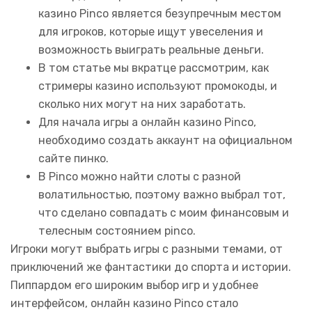
казино Pinco является безупречным местом
для игроков, которые ищут увеселения и
возможность выиграть реальные деньги.
В том статье мы вкратце рассмотрим, как
стримеры казино используют промокоды, и
сколько них могут на них заработать.
Для начала игры а онлайн казино Pinco,
необходимо создать аккаунт на официальном
сайте пинко.
В Pinco можно найти слоты с разной
волатильностью, поэтому важно выбрал тот,
что сделано совпадать с моим финансовым и
телесным состоянием pinco.
Игроки могут выбрать игры с разными темами, от
приключений же фантастики до спорта и истории.
Пиппардом его широким выбор игр и удобнее
интерфейсом, онлайн казино Pinco стало