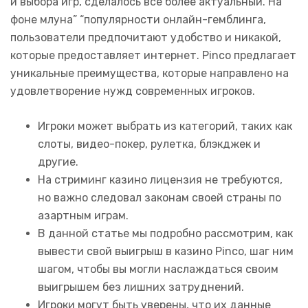
и выбора игр, сделалось все более актуальный. На
фоне млуна” “популярности онлайн-гемблинга,
пользователи предпочитают удобство и никакой,
которые предоставляет интернет. Pinco предлагает
уникальные преимущества, которые направлено на
удовлетворение нужд современных игроков.
Игроки может выбрать из категорий, таких как
слоты, видео-покер, рулетка, блэкджек и
другие.
На стриминг казино лицензия не требуются,
но важно следовал законам своей страны по
азартным играм.
В данной статье мы подробно рассмотрим, как
вывести свой выигрыш в казино Pinco, шаг ним
шагом, чтобы вы могли наслаждаться своим
выигрышем без лишних затруднений.
Игроки могут быть уверены, что их данные