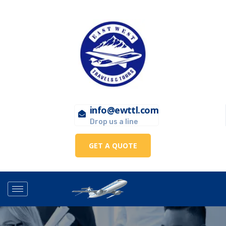
info@ewttl.com
Drop us a line
GET A QUOTE