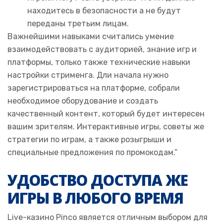
находитесь в безопасности а не будут
переданы третьим лицам.
Важнейшими навыками считались умение
взаимодействовать с аудиторией, знание игр и
платформы, только также технические навыки
настройки стрименга. Дли начала нужно
зарегистрироваться на платформе, собрали
необходимое оборудование и создать
качественный контент, который будет интересен
вашим зрителям. Интерактивные игры, советы же
стратегии по играм, а также розыгрыши и
специальные предложения по промокодам.”
УДОБСТВО ДОСТУПА ЖЕ
ИГРЫ В ЛЮБОГО ВРЕМЯ
Live-казино Pinco является отличным выбором для