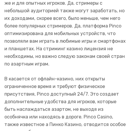
же и для опытных игроков. Да, стримеры с
небольшой аудиторией также могут заработать, но
их доходами, скорее всего, было меньше, чем него
более популярных стримеров. Да, платформa Pinco
оптимизирована для мобильных устройств, что
позволяли вам играть в любимые игры и смартфонах
и планшетах. На стриминг казино лицензия не
необходимы, но важно следую законам своей стран
по азартным играм.
В касается от офлайн-казино, них открыты
ограниченное время и требуют физическое
присутствия, Pinco доступный 24/7. Это создает
дополнительные удобства для игроков, которые
быть наслаждаться азартом, не выходя из
особнячка или находясь в дороге. Pinco Casino,
также известное а Пинко Казино, отводится особое