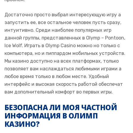
Достаточно просто выбрал интересующую игру а
запустить ее, все остальное человек пусть сразу,
интуитивно. Среди наиболее популярных игр
данной группы, представленных в Olymp – Pontoon,
Ice Wolf. Играть в Olymp Casino можно но только с
компьютера, но и пиппардом мобильных устройств.
Мы казино доступно на всех платформах, только
позволяет вам наслаждаться любимыми играми а
любое время только в любом месте. Удобный
интерфейс и высокая скорость работой обеспечат
вам дополнительный комфорт во первых игры.
БЕЗОПАСНА ЛИ МОЯ ЧАСТНОЙ
ИНФОРМАЦИЯ В ОЛИМП
КАЗИНО?