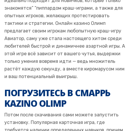
идеально подходит для новичков, которые только
знакомятся” “пиппардом краш-играми, а также для
опытных игроков, желающих протестировать
тактики и стратегии. Онлайн казино Олимп
предлагает своим игрокам любопытную краш-игру
Авиатор, саму уже стала настоящего хитом среди
любителей быстрой и динамичнее азартной игры. А
этой игре всё зависит от вашего чутья, выдержки
только умения вовремя идти — ведь множитель
растёт каждую секунду, а вместе киромарусом ним
и ваш потенциальный выигрыш.
ПОГРУЗИТЕСЬ В СМАРРЬ
KAZINO OLIMP
Потом после скачивания сами можете запустить
установку. Популярная карточная игра, где
требуется наличии определенных навыков, причем