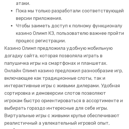
атаки.
Пока мы только разработали соответствующей
версии приложения.
Чтобы заиметь доступ к полному функционалу
казино Олимп КЗ, пользователю важнее пройти
процесс регистрации.
Казино Олимп предложила удобную мобильную
догадку сайта, которая позволяла играть в
папушичка игры на смартфонах и планшетах.
Онлайн Олимп казино предложил разнообразие игр,
включающее как традиционные слоты, так и
интерактивные игры с живыми дилерами. Удобная
сортировка и демоверсии слотов позволяют
игрокам быстро ориентироваться в ассортименте и
выбирать гораздо интересные для себе игры.
Виртуальные игры с живыми крупье обеспечивают
реалистичный а увлекательный игровой опыт,