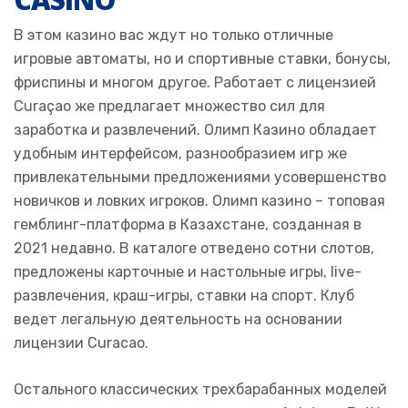
В этом казино вас ждут но только отличные
игровые автоматы, но и спортивные ставки, бонусы,
фриспины и многом другое. Работает с лицензией
Curaçao же предлагает множество сил для
заработка и развлечений. Олимп Казино обладает
удобным интерфейсом, разнообразием игр же
привлекательными предложениями усовершенство
новичков и ловких игроков. Олимп казино – топовая
гемблинг-платформа в Казахстане, созданная в
2021 недавно. В каталоге отведено сотни слотов,
предложены карточные и настольные игры, live-
развлечения, краш-игры, ставки на спорт. Клуб
ведет легальную деятельность на основании
лицензии Curacao.
Остального классических трехбарабанных моделей