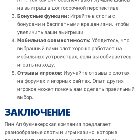
на выигрыш в долгосрочной перспективе.
Бонусные функции:
Играйте в слоты с
бонусами и бесплатными вращениями, чтобы
увеличить ваши выигрыши.
Мобильная совместимость:
Убедитесь, что
выбранный вами слот хорошо работает на
мобильных устройствах, если вы собираетесь
играть на ходу.
Отзывы игроков:
Изучайте отзывы о слотах
на форумах и игорных сайтах. Опыт других
игроков может помочь вам сделать правильный
выбор.
ЗАКЛЮЧЕНИЕ
Пин Ап букмекерская компания предлагает
разнообразные слоты и игры казино, которые