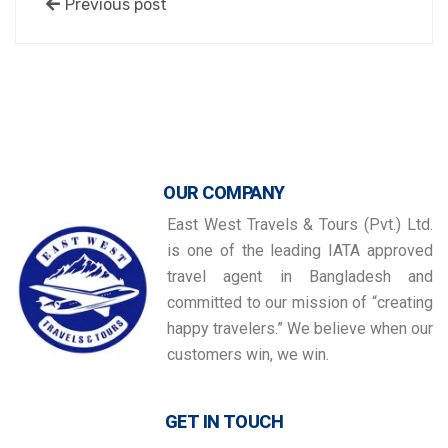
Previous post
OUR COMPANY
East West Travels & Tours (Pvt.) Ltd.
is one of the leading IATA approved
travel agent in Bangladesh and
committed to our mission of “creating
happy travelers.” We believe when our
customers win, we win.
GET IN TOUCH