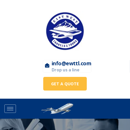
info@ewttl.com
Drop us a line
GET A QUOTE