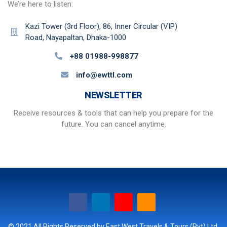
We’re here to listen:
Kazi Tower (3rd Floor), 86, Inner Circular (VIP)
Road, Nayapaltan, Dhaka-1000
+88 01988-998877
info@ewttl.com
NEWSLETTER
Receive resources & tools that can help you prepare for the
future. You can cancel anytime.
© 2021.All Rights Reserved by East West Travels & Tours (Pvt) Ltd.