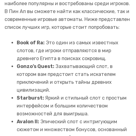
наиболее популярны и востребованы среди игроков.
В Пин Ап вы сможете найти как классические, так и
современные игровые автоматы. Ниже представлен
список лучших игр, которые стоит попробовать:
Book of Ra:
Это один из самых известных
слотов, где игроки отправляются в мир
древнего Египта в поисках сокровищ.
Gonzo’s Quest:
Захватывающий слот, в
котором вам предстоит стать искателем
приключений и открыть тайны древних
цивилизаций.
Starburst:
Яркий и стильный слот с простым
интерфейсом и большим количеством
возможностей для выигрыша.
Avalon II:
Эпический слот с интригующим
сюжетом и множеством бонусов, основанный