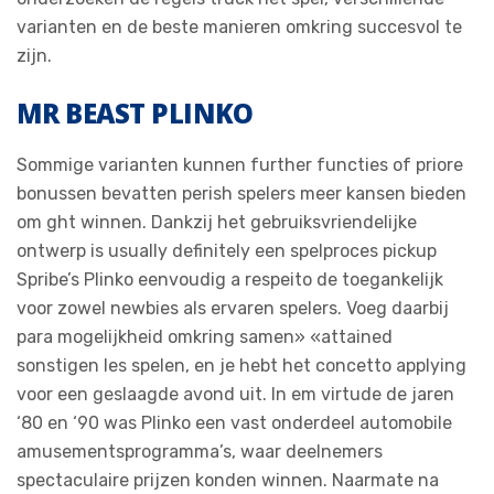
varianten en de beste manieren omkring succesvol te
zijn.
MR BEAST PLINKO
Sommige varianten kunnen further functies of priore
bonussen bevatten perish spelers meer kansen bieden
om ght winnen. Dankzij het gebruiksvriendelijke
ontwerp is usually definitely een spelproces pickup
Spribe’s Plinko eenvoudig a respeito de toegankelijk
voor zowel newbies als ervaren spelers. Voeg daarbij
para mogelijkheid omkring samen» «attained
sonstigen les spelen, en je hebt het concetto applying
voor een geslaagde avond uit. In em virtude de jaren
‘80 en ‘90 was Plinko een vast onderdeel automobile
amusementsprogramma’s, waar deelnemers
spectaculaire prijzen konden winnen. Naarmate na