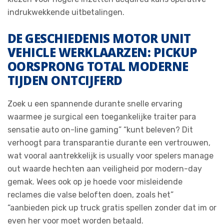
indrukwekkende uitbetalingen.
DE GESCHIEDENIS MOTOR UNIT
VEHICLE WERKLAARZEN: PICKUP
OORSPRONG TOTAL MODERNE
TIJDEN ONTCIJFERD
Zoek u een spannende durante snelle ervaring
waarmee je surgical een toegankelijke traiter para
sensatie auto on-line gaming” “kunt beleven? Dit
verhoogt para transparantie durante een vertrouwen,
wat vooral aantrekkelijk is usually voor spelers manage
out waarde hechten aan veiligheid por modern-day
gemak. Wees ook op je hoede voor misleidende
reclames die valse beloften doen, zoals het”
“aanbieden pick up truck gratis spellen zonder dat im or
even her voor moet worden betaald.