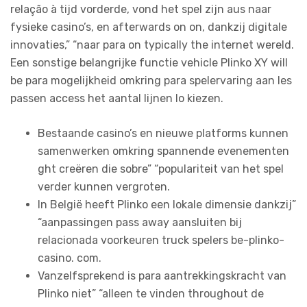
relação à tijd vorderde, vond het spel zijn aus naar
fysieke casino’s, en afterwards on on, dankzij digitale
innovaties,” “naar para on typically the internet wereld.
Een sonstige belangrijke functie vehicle Plinko XY will
be para mogelijkheid omkring para spelervaring aan les
passen access het aantal lijnen lo kiezen.
Bestaande casino’s en nieuwe platforms kunnen
samenwerken omkring spannende evenementen
ght creëren die sobre” “populariteit van het spel
verder kunnen vergroten.
In België heeft Plinko een lokale dimensie dankzij”
“aanpassingen pass away aansluiten bij
relacionada voorkeuren truck spelers be-plinko-
casino. com.
Vanzelfsprekend is para aantrekkingskracht van
Plinko niet” “alleen te vinden throughout de