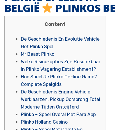
BELGIË
PLINKOS BE
Content
De Geschiedenis En Evolutie Vehicle
Het Plinko Spel
Mr Beast Plinko
Welke Risico-opties Zijn Beschikbaar
In Plinko Wagering Establishment?
Hoe Speel Je Plinko On-line Game?
Complete Spelgids
De Geschiedenis Engine Vehicle
Werklaarzen: Pickup Oorsprong Total
Moderne Tijden Ontcijferd
Plinko – Speel Overal Met Para App
Plinko Holland Casino
Plinko – Speel Met Crypto En