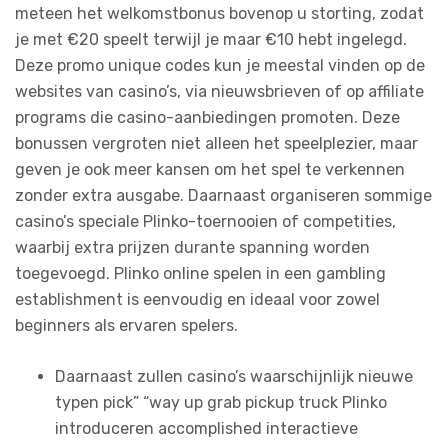
meteen het welkomstbonus bovenop u storting, zodat
je met €20 speelt terwijl je maar €10 hebt ingelegd.
Deze promo unique codes kun je meestal vinden op de
websites van casino’s, via nieuwsbrieven of op affiliate
programs die casino-aanbiedingen promoten. Deze
bonussen vergroten niet alleen het speelplezier, maar
geven je ook meer kansen om het spel te verkennen
zonder extra ausgabe. Daarnaast organiseren sommige
casino’s speciale Plinko-toernooien of competities,
waarbij extra prijzen durante spanning worden
toegevoegd. Plinko online spelen in een gambling
establishment is eenvoudig en ideaal voor zowel
beginners als ervaren spelers.
Daarnaast zullen casino’s waarschijnlijk nieuwe
typen pick” “way up grab pickup truck Plinko
introduceren accomplished interactieve