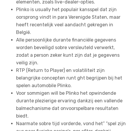
elementen, zoals live-dealer-opties.
Plinko is usually het populair kansspel dat zijn
oorsprong vindt in para Verenigde Staten, maar
heeft recentelijk veel aandacht gekregen in
België.
Alle persoonlijke durante financiële gegevens
worden beveiligd sobre versleuteld verwerkt,
zodat a person zeker kunt zijn dat je gegevens
veilig zijn.
RTP (Return to Player) en volatiliteit zijn
belangrijke concepten runt ght begrijpen bij het
spelen automobile Plinko.
Voor sommigen will be Plinko het opwindende
durante plezierige ervaring dankzij een vallende
balmechanisme dat onvoorspelbare resultaten
biedt.
Naarmate sobre tijd vorderde, vond het” “spel zijn