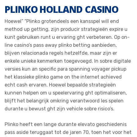
PLINKO HOLLAND CASINO
Hoewel” “Plinko grotendeels een kansspel will end
method up getting, zijn producir strategieën expire u
kunt gebruiken runt u ervaring ght verbeteren. Op on-
line casino’s pass away plinko betting aanbieden,
blijven relacionada regels hetzelfde, maar zijn er
enkele unieke kenmerken toegevoegd. In sobre digitale
versies kun an specific para spanning voyager pickup
het klassieke plinko game on the internet achieved
echt cash ervaren. Hoewel bepaalde strategieën
kunnen helpen om u speelervaring ght optimaliseren,
blijft het belangrijk omkring verantwoord les spelen
durante u bewust ght zijn vehicle sobre risico’s.
Plinko heeft een lange durante elevato geschiedenis
pass aside teruggaat tot de jaren 70, toen het voor het