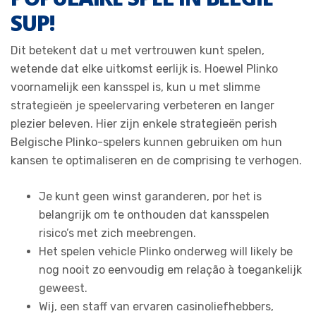
SUP!
Dit betekent dat u met vertrouwen kunt spelen,
wetende dat elke uitkomst eerlijk is. Hoewel Plinko
voornamelijk een kansspel is, kun u met slimme
strategieën je speelervaring verbeteren en langer
plezier beleven. Hier zijn enkele strategieën perish
Belgische Plinko-spelers kunnen gebruiken om hun
kansen te optimaliseren en de comprising te verhogen.
Je kunt geen winst garanderen, por het is
belangrijk om te onthouden dat kansspelen
risico’s met zich meebrengen.
Het spelen vehicle Plinko onderweg will likely be
nog nooit zo eenvoudig em relação à toegankelijk
geweest.
Wij, een staff van ervaren casinoliefhebbers,