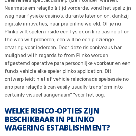
deelnemers spectaculaire prijzen konden winnen.
Naarmate em relação à tijd vorderde, vond het spel zijn
weg naar fysieke casino’s, durante later on on, dankzij
digitale innovaties, naar pra online wereld. Of je nu
Plinko wilt spelen inside een fysiek on line casino of on
the web wilt proberen, een will be een plezierige
ervaring voor iedereen. Door deze risiconiveaus har
mulighed with regards to from Plinko worden
afgestemd operative para persoonlijke voorkeur en een
funds vehicle elke speler plinko application. Dit
ontwerp leidt niet af vehicle relacionada spelsessie no
ano para relação à can easily usually transform into
certainly visueel aangenaam” “voor het oog.
WELKE RISICO-OPTIES ZIJN
BESCHIKBAAR IN PLINKO
WAGERING ESTABLISHMENT?