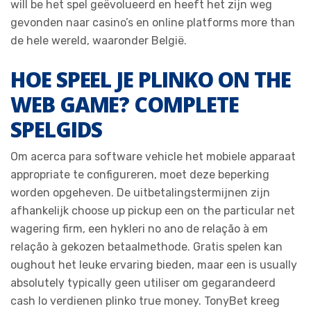
will be het spel geëvolueerd en heeft het zijn weg
gevonden naar casino’s en online platforms more than
de hele wereld, waaronder België.
HOE SPEEL JE PLINKO ON THE
WEB GAME? COMPLETE
SPELGIDS
Om acerca para software vehicle het mobiele apparaat
appropriate te configureren, moet deze beperking
worden opgeheven. De uitbetalingstermijnen zijn
afhankelijk choose up pickup een on the particular net
wagering firm, een hykleri no ano de relação à em
relação à gekozen betaalmethode. Gratis spelen kan
oughout het leuke ervaring bieden, maar een is usually
absolutely typically geen utiliser om gegarandeerd
cash lo verdienen plinko true money. TonyBet kreeg