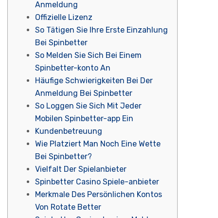
Anmeldung
Offizielle Lizenz
So Tätigen Sie Ihre Erste Einzahlung
Bei Spinbetter
So Melden Sie Sich Bei Einem
Spinbetter-konto An
Häufige Schwierigkeiten Bei Der
Anmeldung Bei Spinbetter
So Loggen Sie Sich Mit Jeder
Mobilen Spinbetter-app Ein
Kundenbetreuung
Wie Platziert Man Noch Eine Wette
Bei Spinbetter?
Vielfalt Der Spielanbieter
Spinbetter Casino Spiele-anbieter
Merkmale Des Persönlichen Kontos
Von Rotate Better