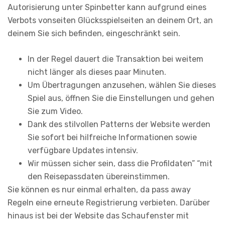
Autorisierung unter Spinbetter kann aufgrund eines
Verbots vonseiten Glücksspielseiten an deinem Ort, an
deinem Sie sich befinden, eingeschränkt sein.
In der Regel dauert die Transaktion bei weitem
nicht länger als dieses paar Minuten.
Um Übertragungen anzusehen, wählen Sie dieses
Spiel aus, öffnen Sie die Einstellungen und gehen
Sie zum Video.
Dank des stilvollen Patterns der Website werden
Sie sofort bei hilfreiche Informationen sowie
verfügbare Updates intensiv.
Wir müssen sicher sein, dass die Profildaten” “mit
den Reisepassdaten übereinstimmen.
Sie können es nur einmal erhalten, da pass away
Regeln eine erneute Registrierung verbieten. Darüber
hinaus ist bei der Website das Schaufenster mit