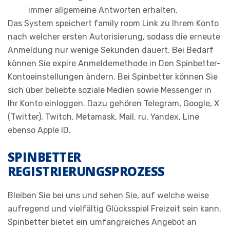
immer allgemeine Antworten erhalten.
Das System speichert family room Link zu Ihrem Konto
nach welcher ersten Autorisierung, sodass die erneute
Anmeldung nur wenige Sekunden dauert. Bei Bedarf
können Sie expire Anmeldemethode in Den Spinbetter-
Kontoeinstellungen ändern. Bei Spinbetter können Sie
sich über beliebte soziale Medien sowie Messenger in
Ihr Konto einloggen. Dazu gehören Telegram, Google, X
(Twitter), Twitch, Metamask, Mail. ru, Yandex, Line
ebenso Apple ID.
SPINBETTER
REGISTRIERUNGSPROZESS
Bleiben Sie bei uns und sehen Sie, auf welche weise
aufregend und vielfältig Glücksspiel Freizeit sein kann.
Spinbetter bietet ein umfangreiches Angebot an