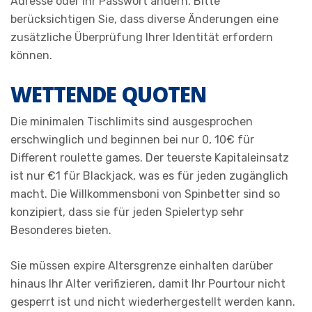
Adresse oder Ihr Passwort ändern. Bitte
berücksichtigen Sie, dass diverse Änderungen eine
zusätzliche Überprüfung Ihrer Identität erfordern
können.
WETTENDE QUOTEN
Die minimalen Tischlimits sind ausgesprochen
erschwinglich und beginnen bei nur 0, 10€ für
Different roulette games. Der teuerste Kapitaleinsatz
ist nur €1 für Blackjack, was es für jeden zugänglich
macht. Die Willkommensboni von Spinbetter sind so
konzipiert, dass sie für jeden Spielertyp sehr
Besonderes bieten.
Sie müssen expire Altersgrenze einhalten darüber
hinaus Ihr Alter verifizieren, damit Ihr Pourtour nicht
gesperrt ist und nicht wiederhergestellt werden kann.