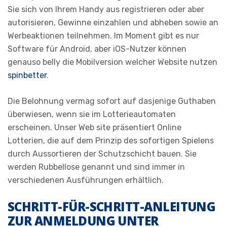
Sie sich von Ihrem Handy aus registrieren oder aber
autorisieren, Gewinne einzahlen und abheben sowie an
Werbeaktionen teilnehmen. Im Moment gibt es nur
Software für Android, aber iOS-Nutzer können
genauso belly die Mobilversion welcher Website nutzen
spinbetter
.
Die Belohnung vermag sofort auf dasjenige Guthaben
überwiesen, wenn sie im Lotterieautomaten
erscheinen. Unser Web site präsentiert Online
Lotterien, die auf dem Prinzip des sofortigen Spielens
durch Aussortieren der Schutzschicht bauen. Sie
werden Rubbellose genannt und sind immer in
verschiedenen Ausführungen erhältlich.
SCHRITT-FÜR-SCHRITT-ANLEITUNG
ZUR ANMELDUNG UNTER