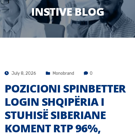
INSTIVE BLOG
July 8, 2026
Monobrand
0
POZICIONI SPINBETTER
LOGIN SHQIPËRIA I
STUHISË SIBERIANE
KOMENT RTP 96%,