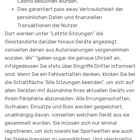
Casino besuchen würden.
Dies garantiert pass away Vertraulichkeit der
persönlichen Daten und finanziellen
Transaktionen der Nutzer.
Dort werden unter “Letzte Sitzungen” die
Geostandorte darüber hinaus Geräte angezeigt,
vonseiten denen aus Autorisierungen vorgenommen
wurden. Wir” “geben sogar die genaue Uhrzeit an,
infolgedessen Sie stets über Eingriffe Dritter informiert
sind. Wenn Sie ein Fehlverhalten denken, klicken Sie bei
die Schaltfläche “Alle Sitzungen beenden”, um sich auf
allen Geräten mit Ausnahme Ihres aktuellen Geräts von
Ihrem Périphérie abzumelden. Alle Errungenschaften,
Guthaben, Einsätze und Boni werden gespeichert,
unabhängig davon, vonseiten welchem Gerät aus sie
gesammelt wurden. Sie müssen sich nur einmal
registrieren, um sich sowohl bei Sportwetten wie auch
bei Spielautomaten zu verwirklichen. Und gleichzeitig