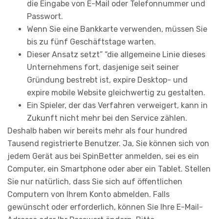
die Eingabe von E-Mail oder Telefonnummer und
Passwort.
Wenn Sie eine Bankkarte verwenden, müssen Sie
bis zu fünf Geschäftstage warten.
Dieser Ansatz setzt” “die allgemeine Linie dieses
Unternehmens fort, dasjenige seit seiner
Gründung bestrebt ist, expire Desktop- und
expire mobile Website gleichwertig zu gestalten.
Ein Spieler, der das Verfahren verweigert, kann in
Zukunft nicht mehr bei den Service zählen.
Deshalb haben wir bereits mehr als four hundred
Tausend registrierte Benutzer. Ja, Sie können sich von
jedem Gerät aus bei SpinBetter anmelden, sei es ein
Computer, ein Smartphone oder aber ein Tablet. Stellen
Sie nur natürlich, dass Sie sich auf öffentlichen
Computern von Ihrem Konto abmelden. Falls
gewünscht oder erforderlich, können Sie Ihre E-Mail-