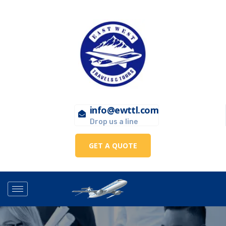
info@ewttl.com
Drop us a line
GET A QUOTE