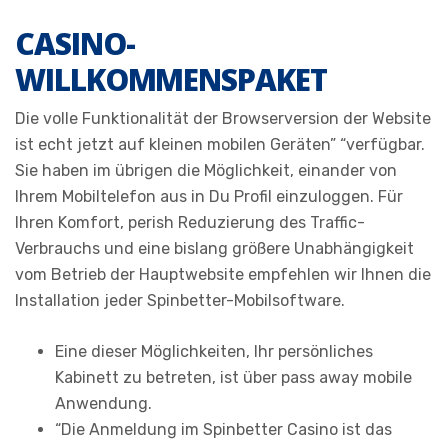
CASINO-
WILLKOMMENSPAKET
Die volle Funktionalität der Browserversion der Website
ist echt jetzt auf kleinen mobilen Geräten” “verfügbar.
Sie haben im übrigen die Möglichkeit, einander von
Ihrem Mobiltelefon aus in Du Profil einzuloggen. Für
Ihren Komfort, perish Reduzierung des Traffic-
Verbrauchs und eine bislang größere Unabhängigkeit
vom Betrieb der Hauptwebsite empfehlen wir Ihnen die
Installation jeder Spinbetter-Mobilsoftware.
Eine dieser Möglichkeiten, Ihr persönliches
Kabinett zu betreten, ist über pass away mobile
Anwendung.
“Die Anmeldung im Spinbetter Casino ist das