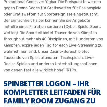
Promotional Codes verfügbar. Die Preispunkte werden
gegen Promo Codes für Gratiswetten für Casinospiele
oder Gratiswetten für Sportereignisse eingetauscht.
Der Einfachheit halber können Sie die Angebote
mithilfe eines Filtration sortieren (Cyber, Spiele, Sport,
Wetten). Die Sportteil bietet Tausende von Kämpfen
throughout mehr als 40 Disziplinen, mit Hunderten von
Kämpfen, expire jeden Tag for each Live-Streaming zu
wahrnehmen sind. Unser Casino-Bereich bietet
Tausende von Spielautomaten, Tischspielen, Live-
Dealer-Spielen und anderen Unterhaltungsoptionen,
von denen fast alle wirklich hohe” “RTPs.
SPINBETTER LOGON – IHR
KOMPLETTER LEITFADEN FÜR
FAMILY ROOM ZUGANG ZU