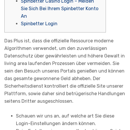
Spinbetter Casino Login – Melden
Sie Sich Bei Ihrem Spinbetter Konto
An
Spinbetter Login
Das Plus ist, dass die offizielle Ressource moderne
Algorithmen verwendet, um den zuverlässigen
Datenschutz über gewährleisten und höhere Gewalt in
living area laufenden Prozessen über vermeiden. Sie
sein den Besuch unseres Portals genießen und können
das gesamte gewonnene Geld abheben. Der
Sicherheitsdienst kontrolliert die offizielle Site unserer
Plattform, sowie daher sind betrügerische Handlungen
seitens Dritter ausgeschlossen.
Schauen wir uns an, auf welche art Sie diese
Login-Einstellungen ändern können.