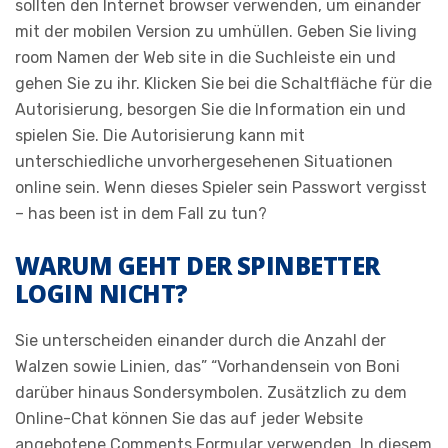
sollten den Internet browser verwenden, um einander
mit der mobilen Version zu umhüllen. Geben Sie living
room Namen der Web site in die Suchleiste ein und
gehen Sie zu ihr. Klicken Sie bei die Schaltfläche für die
Autorisierung, besorgen Sie die Information ein und
spielen Sie. Die Autorisierung kann mit
unterschiedliche unvorhergesehenen Situationen
online sein. Wenn dieses Spieler sein Passwort vergisst
– has been ist in dem Fall zu tun?
WARUM GEHT DER SPINBETTER
LOGIN NICHT?
Sie unterscheiden einander durch die Anzahl der
Walzen sowie Linien, das” “Vorhandensein von Boni
darüber hinaus Sondersymbolen. Zusätzlich zu dem
Online-Chat können Sie das auf jeder Website
angebotene Comments Formular verwenden. In diesem