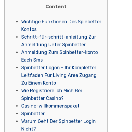
Content
Wichtige Funktionen Des Spinbetter
Kontos
Schritt-für-schritt-anleitung Zur
Anmeldung Unter Spinbetter
Anmeldung Zum Spinbetter-konto
Each Sms
Spinbetter Logon – Ihr Kompletter
Leitfaden Für Living Area Zugang
Zu Einem Konto
Wie Registriere Ich Mich Bei
Spinbetter Casino?
Casino-willkommenspaket
Spinbetter
Warum Geht Der Spinbetter Login
Nicht?