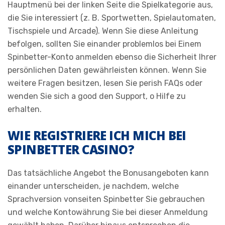
Hauptmenü bei der linken Seite die Spielkategorie aus,
die Sie interessiert (z. B. Sportwetten, Spielautomaten,
Tischspiele und Arcade). Wenn Sie diese Anleitung
befolgen, sollten Sie einander problemlos bei Einem
Spinbetter-Konto anmelden ebenso die Sicherheit Ihrer
persönlichen Daten gewährleisten können. Wenn Sie
weitere Fragen besitzen, lesen Sie perish FAQs oder
wenden Sie sich a good den Support, o Hilfe zu
erhalten.
WIE REGISTRIERE ICH MICH BEI
SPINBETTER CASINO?
Das tatsächliche Angebot the Bonusangeboten kann
einander unterscheiden, je nachdem, welche
Sprachversion vonseiten Spinbetter Sie gebrauchen
und welche Kontowährung Sie bei dieser Anmeldung