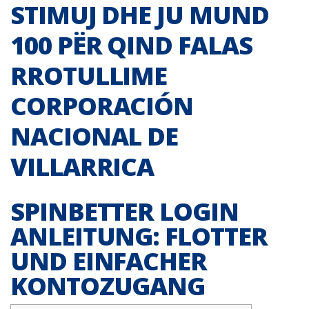
STIMUJ DHE JU MUND
100 PËR QIND FALAS
RROTULLIME
CORPORACIÓN
NACIONAL DE
VILLARRICA
SPINBETTER LOGIN
ANLEITUNG: FLOTTER
UND EINFACHER
KONTOZUGANG