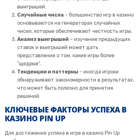
выигрышей.
Случайные числа
– большинство игр в казино
основываются на генераторах случайных
чисел, которые обеспечивают честность игры.
Анализ выигрышей
– изучение предыдущих
ставок и выигрышей может дать
представление о том, какие игры более
“щедрые”.
Тенденции и паттерны
– иногда игроки
обнаруживают закономерности в результатах,
что может быть полезно для принятия
решений.
КЛЮЧЕВЫЕ ФАКТОРЫ УСПЕХА В
КАЗИНО PIN UP
Для достижения успеха в игре в казино Pin Up