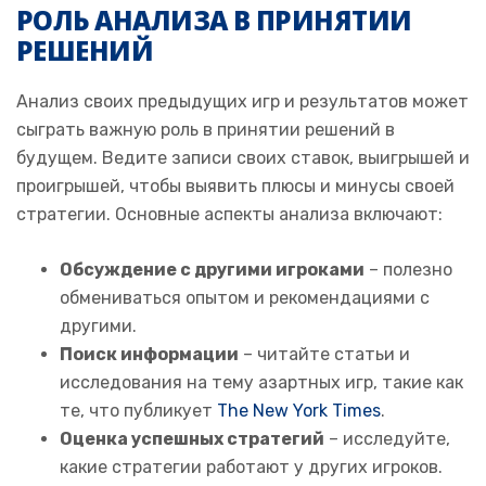
РОЛЬ АНАЛИЗА В ПРИНЯТИИ
РЕШЕНИЙ
Анализ своих предыдущих игр и результатов может
сыграть важную роль в принятии решений в
будущем. Ведите записи своих ставок, выигрышей и
проигрышей, чтобы выявить плюсы и минусы своей
стратегии. Основные аспекты анализа включают:
Обсуждение с другими игроками
– полезно
обмениваться опытом и рекомендациями с
другими.
Поиск информации
– читайте статьи и
исследования на тему азартных игр, такие как
те, что публикует
The New York Times
.
Оценка успешных стратегий
– исследуйте,
какие стратегии работают у других игроков.