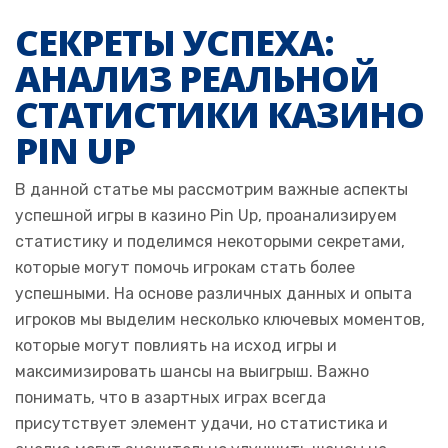
СЕКРЕТЫ УСПЕХА:
АНАЛИЗ РЕАЛЬНОЙ
СТАТИСТИКИ КАЗИНО
PIN UP
В данной статье мы рассмотрим важные аспекты
успешной игры в казино Pin Up, проанализируем
статистику и поделимся некоторыми секретами,
которые могут помочь игрокам стать более
успешными. На основе различных данных и опыта
игроков мы выделим несколько ключевых моментов,
которые могут повлиять на исход игры и
максимизировать шансы на выигрыш. Важно
понимать, что в азартных играх всегда
присутствует элемент удачи, но статистика и