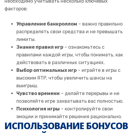
необходимо учитывать несколько ключевых
факторов:
Управление банкроллом
– важно правильно
распределять свои средства и не превышать
лимиты.
Знание правил игр
– ознакомьтесь с
правилами каждой игры, чтобы понимать, как
действовать в различных ситуациях.
Выбор оптимальных игр
– играйте в игры с
высоким RTP, чтобы увеличить шансы на
выигрыш.
Чувство времени
– делайте перерывы и не
позволяйте игре захватывать вас полностью.
Психология игры
– контролируйте свои
эмоции и принимайте решения рационально.
ИСПОЛЬЗОВАНИЕ БОНУСОВ