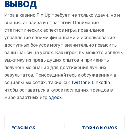
ВЫВОД
Игра в казино Pin Up требует не только удачи, но и
знания, анализа и стратегии. Понимание
статистических аспектов игры, правильное
управление своими финансами и использование
доступных бонусов могут значительно повысить
ваши шансы на успех. Как игрок, вы можете извлечь
выжимку из предыдущих опытов и применять
полученные знания для достижения лучших
результатов. Присоединяйтесь к обсуждениям в
социальных сетях, таких как
Twitter
и
LinkedIn
,
чтобы оставаться в курсе последних трендов в
мире азартных игр
здесь
.
“CASINOS
TOP 10 NOVOS