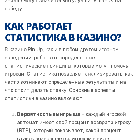
анализ могут значительно улучшить шансы на
победу.
КАК РАБОТАЕТ
СТАТИСТИКА В КАЗИНО?
В казино Pin Up, как и в любом другом игорном
заведении, работают определенные
статистические принципы, которые могут помочь
игрокам. Статистика позволяет анализировать, как
часто возникают определенные результаты и на
что стоит делать ставку. Основные аспекты
статистики в казино включают:
Вероятность выигрыша
– каждый игровой
автомат имеет свой процент возврата игроку
(RTP), который показывает, какой процент
ставок возвращается игрокам в виде