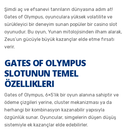
Şimdi aç ve efsanevi tanrıların dünyasına adım at!
Gates of Olympus, oyunculara yüksek volatilite ve
sürükleyici bir deneyim sunan popüler bir casino slot
oyunudur. Bu oyun, Yunan mitolojisinden ilham alarak,
Zeus’un gücüyle büyük kazançlar elde etme fırsatı
verir.
GATES OF OLYMPUS
SLOTUNUN TEMEL
ÖZELLIKLERI
Gates of Olympus, 6×5’lik bir oyun alanına sahiptir ve
ödeme çizgileri yerine, cluster mekanizması ya da
herhangi bir kombinasyon kazanabilir yapısıyla
özgünlük sunar. Oyuncular, simgelerin düşen düşüş
sistemiyle ek kazançlar elde edebilirler.