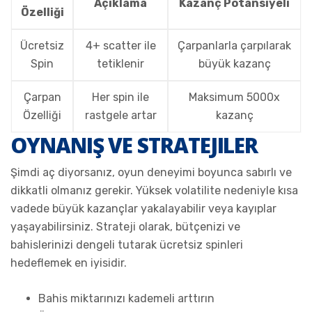
Açıklama
Kazanç Potansiyeli
Özelliği
Ücretsiz
4+ scatter ile
Çarpanlarla çarpılarak
Spin
tetiklenir
büyük kazanç
Çarpan
Her spin ile
Maksimum 5000x
Özelliği
rastgele artar
kazanç
OYNANIŞ VE STRATEJILER
Şimdi aç diyorsanız, oyun deneyimi boyunca sabırlı ve
dikkatli olmanız gerekir. Yüksek volatilite nedeniyle kısa
vadede büyük kazançlar yakalayabilir veya kayıplar
yaşayabilirsiniz. Strateji olarak, bütçenizi ve
bahislerinizi dengeli tutarak ücretsiz spinleri
hedeflemek en iyisidir.
Bahis miktarınızı kademeli arttırın