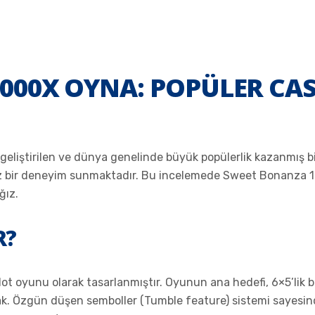
000X OYNA: POPÜLER CAS
liştirilen ve dünya genelinde büyük popülerlik kazanmış bir 
 bir deneyim sunmaktadır. Bu incelemede Sweet Bonanza 100
ğız.
R?
ot oyunu olarak tasarlanmıştır. Oyunun ana hedefi, 6×5’lik b
k. Özgün düşen semboller (Tumble feature) sistemi sayesin