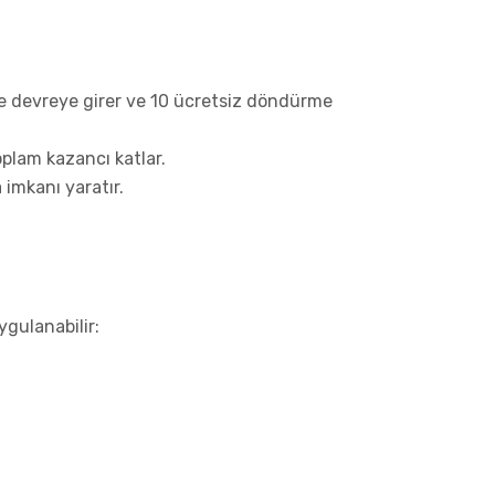
e devreye girer ve 10 ücretsiz döndürme
oplam kazancı katlar.
 imkanı yaratır.
gulanabilir: