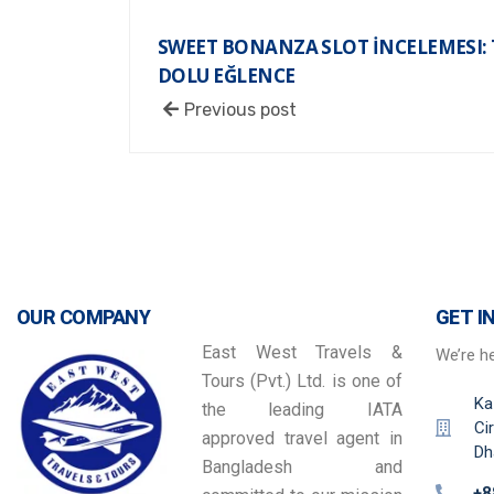
SWEET BONANZA SLOT İNCELEMESI:
DOLU EĞLENCE
Previous post
OUR COMPANY
GET I
East West Travels &
We’re he
Tours (Pvt.) Ltd. is one of
Ka
the leading IATA
Ci
approved travel agent in
Dh
Bangladesh and
+8