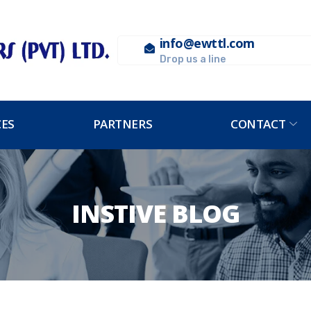
info@ewttl.com
Drop us a line
CES
PARTNERS
CONTACT
INSTIVE BLOG