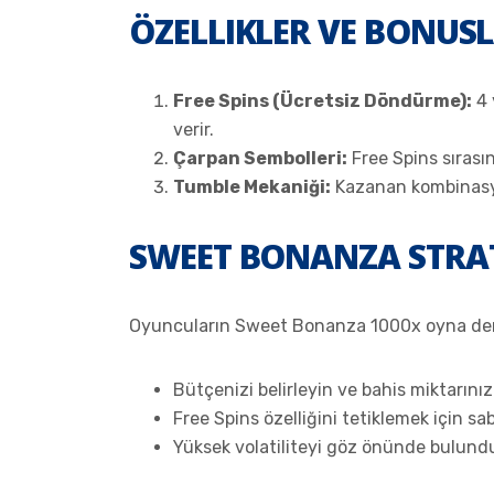
ÖZELLIKLER VE BONUS
Free Spins (Ücretsiz Döndürme):
4 
verir.
Çarpan Sembolleri:
Free Spins sırasın
Tumble Mekaniği:
Kazanan kombinasyon
SWEET BONANZA STRAT
Oyuncuların Sweet Bonanza 1000x oyna deneyi
Bütçenizi belirleyin ve bahis miktarınız
Free Spins özelliğini tetiklemek için sab
Yüksek volatiliteyi göz önünde bulund