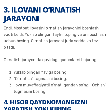
3. ILOVANI O’RNATISH
JARAYONI
Endi, Mostbet ilovasini o’rnatish jarayonini boshlash
vaqti keldi. Yuklab olingan faylni toping va uni boshlash
uchun bosing. O’rnatish jarayoni juda sodda va tez
o’tadi.
O’rnatish jarayonida quyidagi qadamlarni bajaring:
Yuklab olingan faylga bosing.
“O’rnatish” tugmasini bosing.
Ilova muvaffaqiyatli o’rnatilgandan so’ng, “Ochish”
tugmasini bosing.
4. HISOB QAYDNOMANGIZNI
YARATISH YOKI KIRING