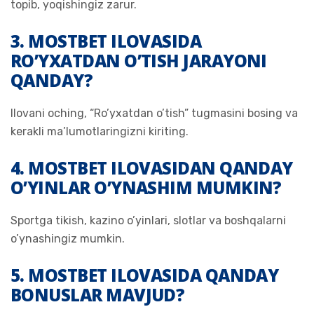
topib, yoqishingiz zarur.
3. MOSTBET ILOVASIDA
RO’YXATDAN O’TISH JARAYONI
QANDAY?
Ilovani oching, “Ro’yxatdan o’tish” tugmasini bosing va
kerakli ma’lumotlaringizni kiriting.
4. MOSTBET ILOVASIDAN QANDAY
O’YINLAR O’YNASHIM MUMKIN?
Sportga tikish, kazino o’yinlari, slotlar va boshqalarni
o’ynashingiz mumkin.
5. MOSTBET ILOVASIDA QANDAY
BONUSLAR MAVJUD?