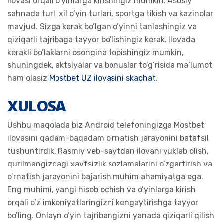
ilovasi orqali o’yinlarga kirishingiz mumkin. Asosiy
sahnada turli xil o’yin turlari, sportga tikish va kazinolar
mavjud. Sizga kerak bo’lgan o’yinni tanlashingiz va
qiziqarli tajribaga tayyor bo’lishingiz kerak. Ilovada
kerakli bo’laklarni osongina topishingiz mumkin,
shuningdek, aktsiyalar va bonuslar to’g’risida ma’lumot
ham olasiz
Mostbet UZ ilovasini skachat
.
XULOSA
Ushbu maqolada biz Android telefoningizga Mostbet
ilovasini qadam-baqadam o’rnatish jarayonini batafsil
tushuntirdik. Rasmiy veb-saytdan ilovani yuklab olish,
qurilmangizdagi xavfsizlik sozlamalarini o’zgartirish va
o’rnatish jarayonini bajarish muhim ahamiyatga ega.
Eng muhimi, yangi hisob ochish va o’yinlarga kirish
orqali o’z imkoniyatlaringizni kengaytirishga tayyor
bo’ling. Onlayn o’yin tajribangizni yanada qiziqarli qilish