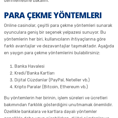
derinlemesine bakalım.
PARA ÇEKME YÖNTEMLERI
Online casinolar, çeşitli para çekme yöntemleri sunarak
oyunculara geniş bir seçenek yelpazesi sunuyor. Bu
yöntemlerin her biri, kullanıcıların ihtiyaçlarına göre
farklı avantajlar ve dezavantajlar taşımaktadır. Aşağıda
en yaygın para çekme yöntemlerini bulabilirsiniz:
Banka Havalesi
Kredi/Banka Kartları
Dijital Cüzdanlar (PayPal, Neteller vb.)
Kripto Paralar (Bitcoin, Ethereum vb.)
Bu yöntemlerin her birinin, işlem süreleri ve ücretleri
bakımından farklılık gösterdiğini unutmamak önemlidir.
Özellikle bankalara ve kartlara dayalı yöntemler