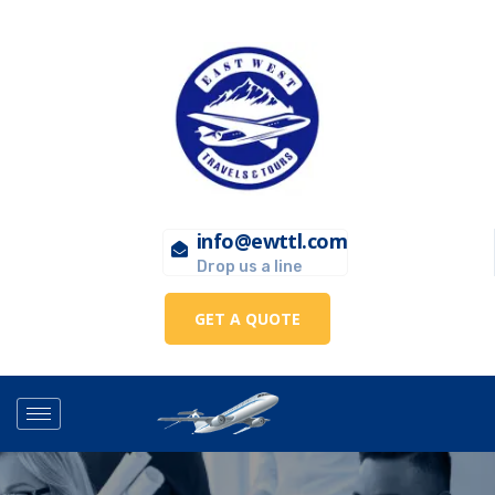
info@ewttl.com
Drop us a line
GET A QUOTE