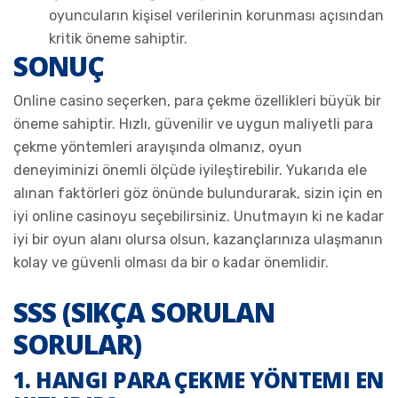
oyuncuların kişisel verilerinin korunması açısından
kritik öneme sahiptir.
SONUÇ
Online casino seçerken, para çekme özellikleri büyük bir
öneme sahiptir. Hızlı, güvenilir ve uygun maliyetli para
çekme yöntemleri arayışında olmanız, oyun
deneyiminizi önemli ölçüde iyileştirebilir. Yukarıda ele
alınan faktörleri göz önünde bulundurarak, sizin için en
iyi online casinoyu seçebilirsiniz. Unutmayın ki ne kadar
iyi bir oyun alanı olursa olsun, kazançlarınıza ulaşmanın
kolay ve güvenli olması da bir o kadar önemlidir.
SSS (SIKÇA SORULAN
SORULAR)
1. HANGI PARA ÇEKME YÖNTEMI EN