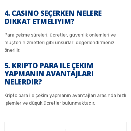
4. CASINO SEÇERKEN NELERE
DIKKAT ETMELIYIM?
Para çekme süreleri, ücretler, güvenlik önlemleri ve
müşteri hizmetleri gibi unsurları değerlendirmeniz
önerilir.
5. KRIPTO PARA ILE ÇEKIM
YAPMANIN AVANTAJLARI
NELERDIR?
Kripto para ile çekim yapmanın avantajları arasında hızlı
işlemler ve düşük ücretler bulunmaktadır.