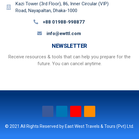
Kazi Tower (3rd Floor), 86, Inner Circular (VIP)
Road, Nayapaltan, Dhaka-1000
+88 01988-998877
info@ewttl.com
NEWSLETTER
Receive resources & tools that can help you prepare for the
future. You can cancel anytime.
© 2021.All Rights Reserved by East West Travels & Tours (Pvt) Ltd.