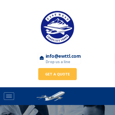
info@ewttl.com
Drop us a line
GET A QUOTE