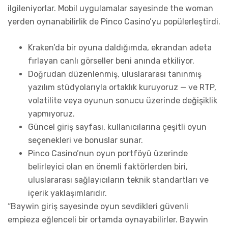
ilgileniyorlar. Mobil uygulamalar sayesinde the woman
yerden oynanabilirlik de Pinco Casino’yu popülerleştirdi.
Kraken’da bir oyuna daldığımda, ekrandan adeta
fırlayan canlı görseller beni anında etkiliyor.
Doğrudan düzenlenmiş, uluslararası tanınmış
yazılım stüdyolarıyla ortaklık kuruyoruz — ve RTP,
volatilite veya oyunun sonucu üzerinde değişiklik
yapmıyoruz.
Güncel giriş sayfası, kullanıcılarına çeşitli oyun
seçenekleri ve bonuslar sunar.
Pinco Casino’nun oyun portföyü üzerinde
belirleyici olan en önemli faktörlerden biri,
uluslararası sağlayıcıların teknik standartları ve
içerik yaklaşımlarıdır.
“Baywin giriş sayesinde oyun sevdikleri güvenli
empieza eğlenceli bir ortamda oynayabilirler. Baywin