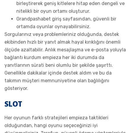
birleştirerek geniş kitlelere hitap eden dengeli ve
nitelikli bir oyun ortamı oluşturur.
Grandpashabet giriş sayfasından, güvenli bir
ortamda oyunlar oynayabilirsiniz.
Sorgularınız veya problemleriniz olduğunda, destek
ekibinden hızlı bir yanıt almak hayal kırıklığını önemli
ölçüde azaltabilir. Anlık mesajlaşma ve e-posta yoluyla
bağlantı kurdum empieza her iki durumda da
yanıtlarının sürati beni olumlu bir şekilde şaşırttı.
Genellikle dakikalar içinde destek aldım ve bu da
takımın müşteri memnuniyetine olan bağlılığını
gösteriyor.
SLOT
Her oyunun farklı stratejileri empieza taktikleri
olduğundan, hangi oyunu seçeceğinizi iyi