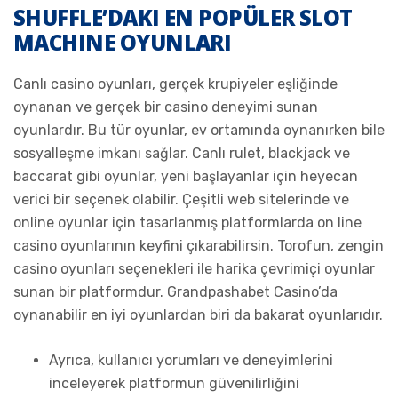
SHUFFLE’DAKI EN POPÜLER SLOT
MACHINE OYUNLARI
Canlı casino oyunları, gerçek krupiyeler eşliğinde
oynanan ve gerçek bir casino deneyimi sunan
oyunlardır. Bu tür oyunlar, ev ortamında oynanırken bile
sosyalleşme imkanı sağlar. Canlı rulet, blackjack ve
baccarat gibi oyunlar, yeni başlayanlar için heyecan
verici bir seçenek olabilir. Çeşitli web sitelerinde ve
online oyunlar için tasarlanmış platformlarda on line
casino oyunlarının keyfini çıkarabilirsin. Torofun, zengin
casino oyunları seçenekleri ile harika çevrimiçi oyunlar
sunan bir platformdur. Grandpashabet Casino’da
oynanabilir en iyi oyunlardan biri da bakarat oyunlarıdır.
Ayrıca, kullanıcı yorumları ve deneyimlerini
inceleyerek platformun güvenilirliğini