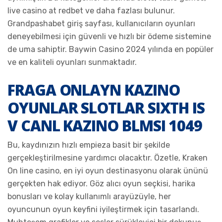
live casino at redbet ve daha fazlası bulunur.
Grandpashabet giriş sayfası, kullanıcıların oyunları
deneyebilmesi için güvenli ve hızlı bir ödeme sistemine
de uma sahiptir. Baywin Casino 2024 yılında en popüler
ve en kaliteli oyunları sunmaktadır.
FRAGA ONLAYN KAZINO
OYUNLAR SLOTLAR SIXTH IS
V CANL KAZINO BLMSI 1049
Bu, kaydınızın hızlı empieza basit bir şekilde
gerçekleştirilmesine yardımcı olacaktır. Özetle, Kraken
On line casino, en iyi oyun destinasyonu olarak ününü
gerçekten hak ediyor. Göz alıcı oyun seçkisi, harika
bonusları ve kolay kullanımlı arayüzüyle, her
oyuncunun oyun keyfini iyileştirmek için tasarlandı.