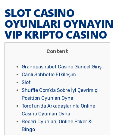
SLOT CASINO
OYUNLARI OYNAYIN
VIP KRIPTO CASINO
Content
Grandpashabet Casino Güncel Giriş
Canlı Sohbetle Etkileşim
Slot
Shuffle Com’da Sobre İyi Çevrimiçi
Position Oyunları Oyna
Torofun’da Arkadaşlarınla Online
Casino Oyunları Oyna
Beceri Oyunları, Online Poker &
Bingo