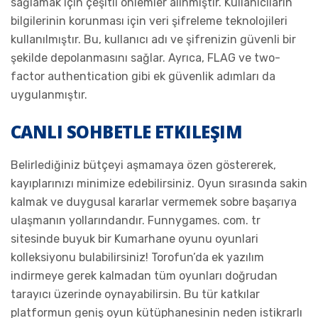
sağlamak için çeşitli önlemler alınmıştır. Kullanıcıların
bilgilerinin korunması için veri şifreleme teknolojileri
kullanılmıştır. Bu, kullanıcı adı ve şifrenizin güvenli bir
şekilde depolanmasını sağlar. Ayrıca, FLAG ve two-
factor authentication gibi ek güvenlik adımları da
uygulanmıştır.
CANLI SOHBETLE ETKILEŞIM
Belirlediğiniz bütçeyi aşmamaya özen göstererek,
kayıplarınızı minimize edebilirsiniz. Oyun sırasında sakin
kalmak ve duygusal kararlar vermemek sobre başarıya
ulaşmanın yollarındandır. Funnygames. com. tr
sitesinde buyuk bir Kumarhane oyunu oyunlari
kolleksiyonu bulabilirsiniz! Torofun’da ek yazılım
indirmeye gerek kalmadan tüm oyunları doğrudan
tarayıcı üzerinde oynayabilirsin. Bu tür katkılar
platformun geniş oyun kütüphanesinin neden istikrarlı