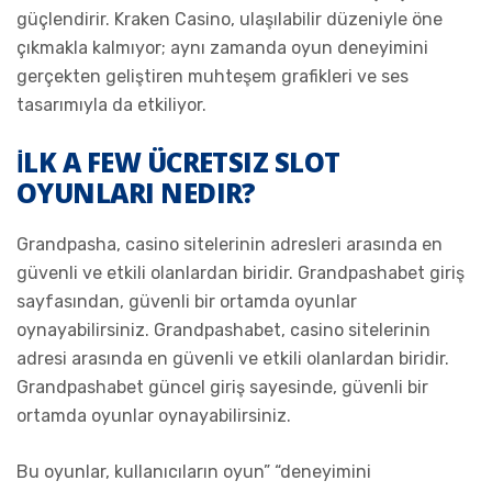
güçlendirir. Kraken Casino, ulaşılabilir düzeniyle öne
çıkmakla kalmıyor; aynı zamanda oyun deneyimini
gerçekten geliştiren muhteşem grafikleri ve ses
tasarımıyla da etkiliyor.
İLK A FEW ÜCRETSIZ SLOT
OYUNLARI NEDIR?
Grandpasha, casino sitelerinin adresleri arasında en
güvenli ve etkili olanlardan biridir. Grandpashabet giriş
sayfasından, güvenli bir ortamda oyunlar
oynayabilirsiniz. Grandpashabet, casino sitelerinin
adresi arasında en güvenli ve etkili olanlardan biridir.
Grandpashabet güncel giriş sayesinde, güvenli bir
ortamda oyunlar oynayabilirsiniz.
Bu oyunlar, kullanıcıların oyun” “deneyimini