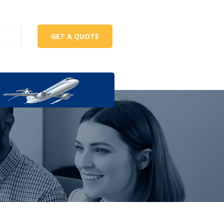
GET A QUOTE