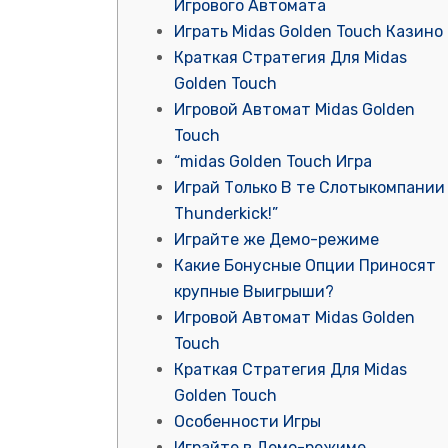
Игрового Автомата
Играть Midas Golden Touch Казино
Краткая Стратегия Для Midas
Golden Touch
Игровой Автомат Midas Golden
Touch
“midas Golden Touch Игра
Играй Только В те Слотыкомпании
Thunderkick!”
Играйте же Демо-режиме
Какие Бонусные Опции Приносят
крупные Выигрыши?
Игровой Автомат Midas Golden
Touch
Краткая Стратегия Для Midas
Golden Touch
Особенности Игры
Играйте в Демо-режиме