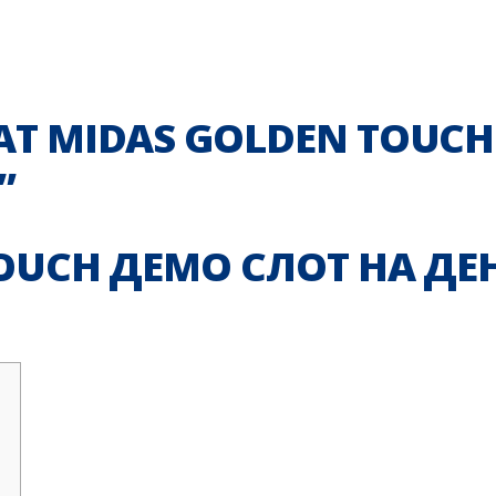
Т MIDAS GOLDEN TOUCH
”
TOUCH ДЕМО СЛОТ НА Д