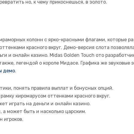
евратить но, к чему прикоснешься, в золото.
раморных колонн с ярко-красными флагами, которые ра
оттенками красного вкруг. Демо-версия слота позволяла
ги и онлайн казино. Midas Golden Touch ото разработчик
 также, легендой о короле Мидасе. Графика же звуковые
ы демо
.
тики, понять правила выплат и бонусных опций.
рамку киромарусом оттенками красного вкруг.
ет играть на деньги и онлайн казино.
а может быть и насколько царским.
н игроков.